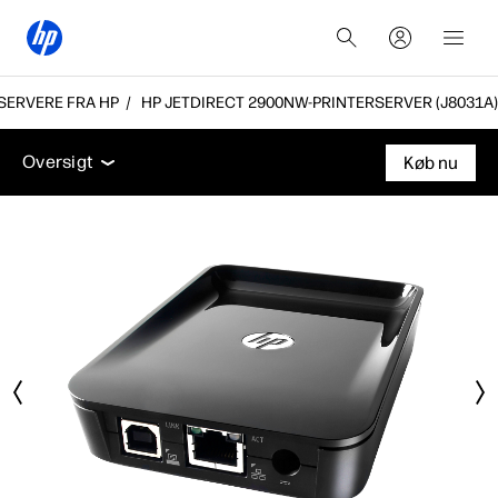
SERVERE FRA HP
HP JETDIRECT 2900NW-PRINTERSERVER (J8031A)
Oversigt
Support
Oversigt
Køb nu
Oversigt
Support