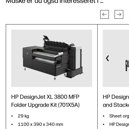
Måske er du også interesseret i ...
HP DesignJet XL 3800 MFP
HP Design
Folder Upgrade Kit (701X5A)
and Stacke
29 kg
Sheet org
1100 x 390 x 340 mm
HP Desig