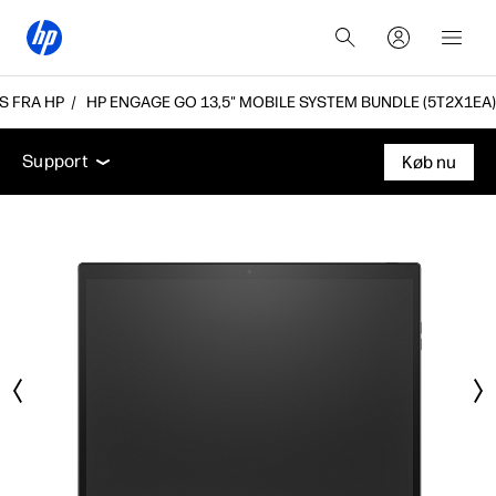
S FRA HP
HP ENGAGE GO 13,5" MOBILE SYSTEM BUNDLE (5T2X1EA)
Oversigt
Tekniske specifikationer
Tilbehør
Supp
Support
Køb nu
Oversigt
Tekniske specifikationer
Tilbehør
Support