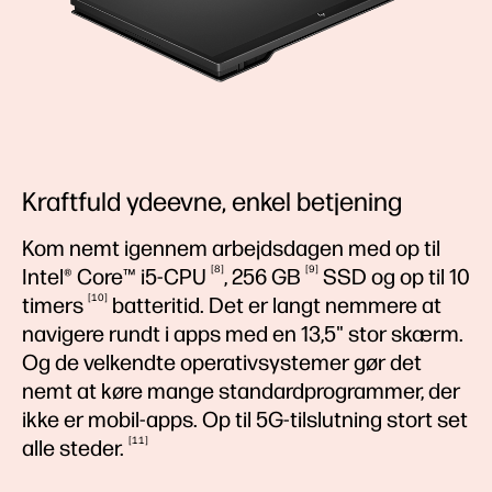
Kraftfuld ydeevne, enkel betjening
Kom nemt igennem arbejdsdagen med op til
8
9
Intel® Core™
i5-CPU
, 256
GB
SSD og op til 10
10
timers
batteritid. Det er langt nemmere at
navigere rundt i apps med en 13,5" stor skærm.
Og de velkendte operativsystemer gør det
nemt at køre mange standardprogrammer, der
ikke er mobil-apps. Op til 5G-tilslutning stort set
11
alle
steder.