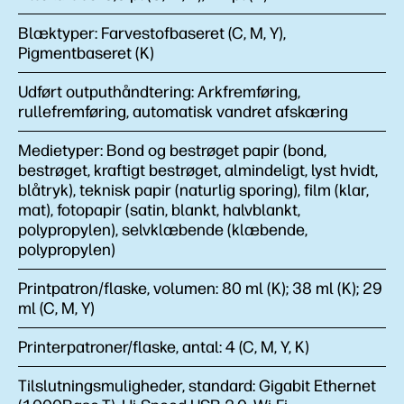
Blæktyper:
Farvestofbaseret (C, M, Y),
Pigmentbaseret (K)
Udført outputhåndtering:
Arkfremføring,
rullefremføring, automatisk vandret afskæring
Medietyper:
Bond og bestrøget papir (bond,
bestrøget, kraftigt bestrøget, almindeligt, lyst hvidt,
blåtryk), teknisk papir (naturlig sporing), film (klar,
mat), fotopapir (satin, blankt, halvblankt,
polypropylen), selvklæbende (klæbende,
polypropylen)
Printpatron/flaske, volumen:
80 ml (K); 38 ml (K); 29
ml (C, M, Y)
Printerpatroner/flaske, antal:
4 (C, M, Y, K)
Tilslutningsmuligheder, standard:
Gigabit Ethernet