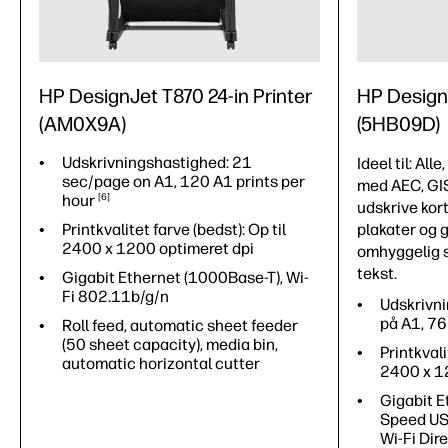
HP DesignJet T870 24-in Printer
HP DesignJ
(AM0X9A)
(5HB09D)
Udskrivningshastighed: 21
Ideel til: All
sec/page on A1, 120 A1 prints per
med AEC, GI
hour
6
udskrive kort
Printkvalitet farve (bedst): Op til
plakater og 
2400 x 1200 optimeret dpi
omhyggelig s
tekst.
Gigabit Ethernet (1000Base-T), Wi-
Fi 802.11b/g/n
Udskrivni
på A1, 76
Roll feed, automatic sheet feeder
(50 sheet capacity), media bin,
Printkvali
automatic horizontal cutter
2400 x 1
Gigabit E
Speed USB
Wi-Fi Dir