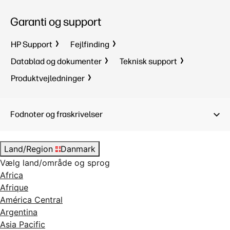
Papirfrem
Garanti og support
automatis
automatis
HP Support
Fejlfinding
< 35 W (v
(klar), < 
Datablad og dokumenter
Teknisk support
(standby)
Produktvejledninger
HP Therma
1013 x 6
Fodnoter og fraskrivelser
Land/Region
Danmark
Vælg land/område og sprog
Africa
Afrique
América Central
Argentina
Asia Pacific