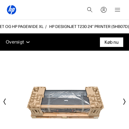
ET OG HP PAGEWIDE XL
HP DESIGNJET T230 24" PRINTER (5HB07D)
Oversigt
Tekniske specifikationer
Tilbehør
Supp
Oversigt
Køb nu
Oversigt
Tekniske specifikationer
Tilbehør
Support