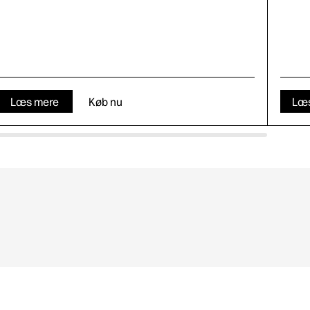
Læs mere
Køb nu
Læ