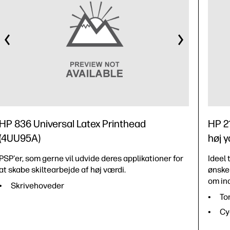
HP 836 Universal Latex Printhead
HP 2
(4UU95A)
høj y
PSP'er, som gerne vil udvide deres applikationer for
Ideel 
at skabe skiltearbejde af høj værdi.
ønsker
om ind
Skrivehoveder
To
Cy