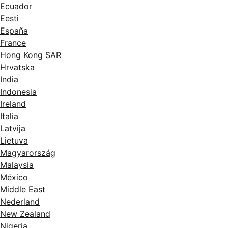
Ecuador
Eesti
España
France
Hong Kong SAR
Hrvatska
India
Indonesia
Ireland
Italia
Latvija
Lietuva
Magyarország
Malaysia
México
Middle East
Nederland
New Zealand
Nigeria