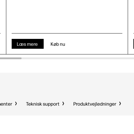
Læs mere
Køb nu
menter
Teknisk support
Produktvejledninger