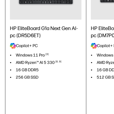
HP EliteBoard G1a Next Gen AI-
HP EliteBo
pc (DR5D6ET)
pc (DM7P0
Copilot+ PC
Copilot+
Windows 11
Pro
3
Windows
AMD Ryzen™ AI 5
330
8
9
AMD Ryze
16 GB DDR5
16 GB D
256 GB SSD
512 GB 