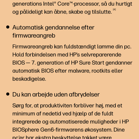
generations Intel® Core™-processor, så du hurtigt
4
og pålideligt kan åbne, skabe og
tilslutte.
Automatisk gendannelse efter
firmwareangreb
Firmwareangreb kan fuldstændigt lamme din pc.
Hold forbindelsen med HP’s selvreparerende
BIOS ─ 7. generation af HP Sure Start gendanner
automatisk BIOS efter malware, rootkits eller
beskadigelse.
Du kan arbejde uden afbrydelser
Sørg for, at produktiviten forbliver høj, med et
minimum af nedetid ved hjælp af de fuldt
integrerede og automatiserede muligheder i HP
BIOSphere Gen6-firmwarens økosystem. Dine
pc’er har ekstra beskyttelse takket være