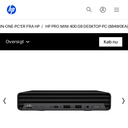
N-ONE-PC'ER FRA HP
HP PRO MINI 400 G9 DESKTOP-PC (884W0EA)
Oversigt
Funktioner
Tekniske specifikationer
Ti
Oversigt
Køb nu
Oversigt
Funktioner
Tekniske specifikationer
Tilbehør
Support