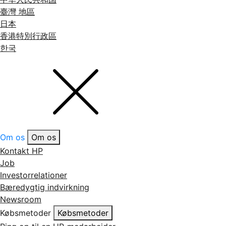
臺灣 地區
日本
香港特別行政區
한국
Om os
Om os
Kontakt HP
Job
Investorrelationer
Bæredygtig indvirkning
Newsroom
Købsmetoder
Købsmetoder