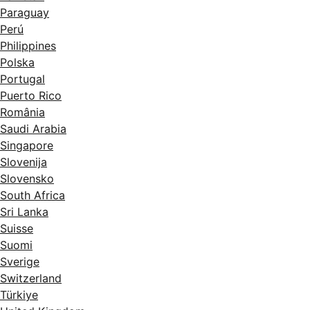
Paraguay
Perú
Philippines
Polska
Portugal
Puerto Rico
România
Saudi Arabia
Singapore
Slovenija
Slovensko
South Africa
Sri Lanka
Suisse
Suomi
Sverige
Switzerland
Türkiye