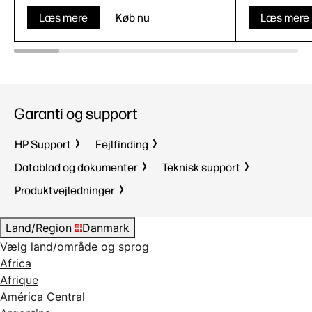
Læs mere
Køb nu
Læs mere
Garanti og support
HP Support
Fejlfinding
Datablad og dokumenter
Teknisk support
Produktvejledninger
Land/Region
Danmark
Vælg land/område og sprog
Africa
Afrique
América Central