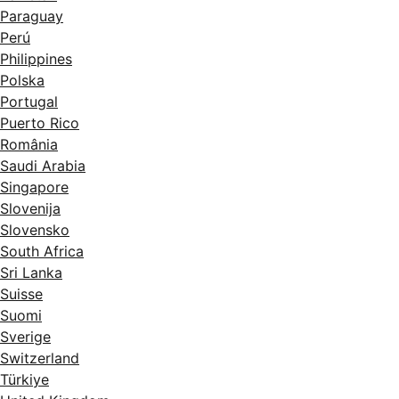
Paraguay
Perú
Philippines
Polska
Portugal
Puerto Rico
România
Saudi Arabia
Singapore
Slovenija
Slovensko
South Africa
Sri Lanka
Suisse
Suomi
Sverige
Switzerland
Türkiye