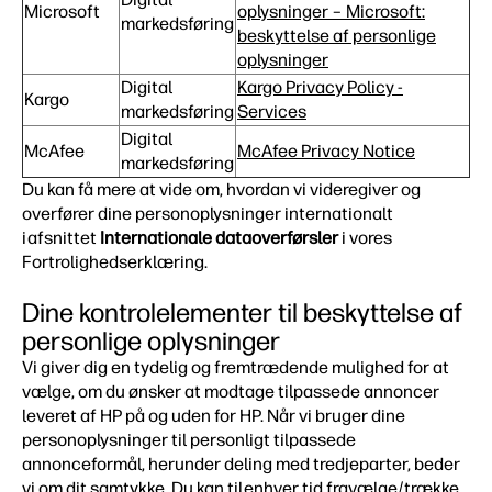
Microsoft
oplysninger – Microsoft:
markedsføring
beskyttelse af personlige
oplysninger
Digital
Kargo Privacy Policy -
Kargo
markedsføring
Services
Digital
McAfee
McAfee Privacy Notice
markedsføring
Du kan få mere at vide om, hvordan vi videregiver og
overfører dine personoplysninger internationalt
i afsnittet
Internationale dataoverførsler
i vores
Fortrolighedserklæring.
Dine kontrolelementer til beskyttelse af
personlige oplysninger
Vi giver dig en tydelig og fremtrædende mulighed for at
vælge, om du ønsker at modtage tilpassede annoncer
leveret af HP på og uden for HP. Når vi bruger dine
personoplysninger til personligt tilpassede
annonceformål, herunder deling med tredjeparter, beder
vi om dit samtykke. Du kan til enhver tid fravælge/trække