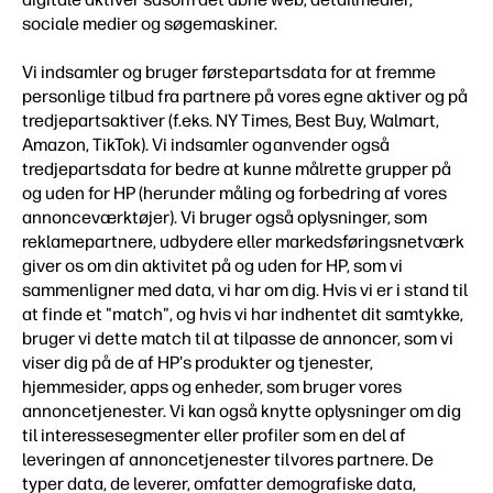
sociale medier og søgemaskiner.
Vi indsamler og bruger førstepartsdata for at fremme
personlige tilbud fra partnere på vores egne aktiver og på
tredjepartsaktiver (f.eks. NY Times, Best Buy, Walmart,
Amazon, TikTok). Vi indsamler og anvender også
tredjepartsdata for bedre at kunne målrette grupper på
og uden for HP (herunder måling og forbedring af vores
annonceværktøjer). Vi bruger også oplysninger, som
reklamepartnere, udbydere eller markedsføringsnetværk
giver os om din aktivitet på og uden for HP, som vi
sammenligner med data, vi har om dig. Hvis vi er i stand til
at finde et "match", og hvis vi har indhentet dit samtykke,
bruger vi dette match til at tilpasse de annoncer, som vi
viser dig på de af HP's produkter og tjenester,
hjemmesider, apps og enheder, som bruger vores
annoncetjenester. Vi kan også knytte oplysninger om dig
til interessesegmenter eller profiler som en del af
leveringen af annoncetjenester til vores partnere. De
typer data, de leverer, omfatter demografiske data,