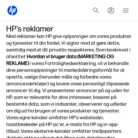
HP's reklamer
Med reklamer kan HP give oplysninger om vores produkter
og tjenester til din fordel. Vi sigter mod at gøre dette,
samtidig med at dit privatliv respekteres. Som beskrevet i
afsnittet
Hvordan vi bruger data (MARKETING OG
REKLAME)
i vores Fortrolighedserklæring, vil vi behandle
dine personoplysninger til markedsføringsformål for at
oprette, vælge (herunder måle og forbedre vores
annonceværktøjer) og levere visse personligt tilpassede
annoncer til dig. Vi præsenterer annoncer på og uden for
HP, som er relevante for dine interesser, baseret på
bestemte data, som vi indsamler, observerer og udleder
om dig ud fra brugen af vores produkter og tjenester.
Vores egne kanaler omfatter HP's websteder,
toastbeskeder på HP-pc'er, e-mails fra HP og in-app-
tilbud. Vores eksterne kanaler omfatter tredjeparters
digitale aktiver såsom det åbne web, detailmedier,