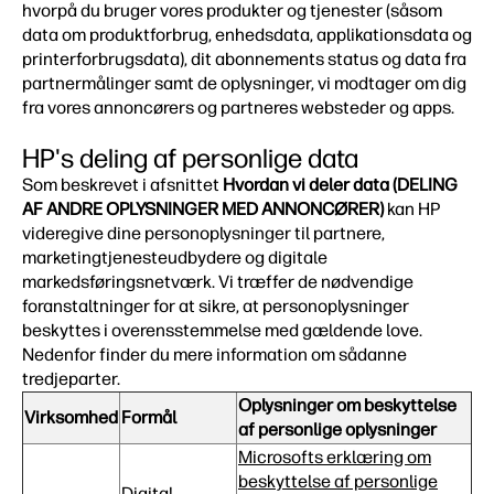
hvorpå du bruger vores produkter og tjenester (såsom
data om produktforbrug, enhedsdata, applikationsdata og
printerforbrugsdata), dit abonnements status og data fra
partnermålinger samt de oplysninger, vi modtager om dig
fra vores annoncørers og partneres websteder og apps.
HP's deling af personlige data
Som beskrevet i afsnittet
Hvordan vi deler data (DELING
AF ANDRE OPLYSNINGER MED ANNONCØRER)
kan HP
videregive dine personoplysninger til partnere,
marketingtjenesteudbydere og digitale
markedsføringsnetværk. Vi træffer de nødvendige
foranstaltninger for at sikre, at personoplysninger
beskyttes i overensstemmelse med gældende love.
Nedenfor finder du mere information om sådanne
tredjeparter.
Oplysninger om beskyttelse
Virksomhed
Formål
af personlige oplysninger
Microsofts erklæring om
beskyttelse af personlige
Digital