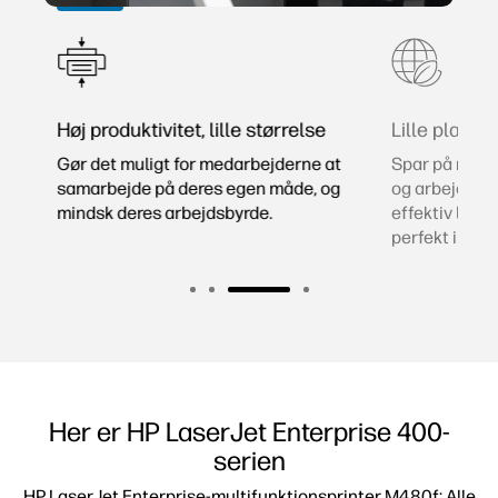
Høj produktivitet, lille størrelse
Lille plads
Gør det muligt for medarbejderne at
Spar på resso
samarbejde på deres egen måde, og
og arbejdsom
l
mindsk deres arbejdsbyrde.
effektiv laser
perfekt ind.
Her er HP LaserJet Enterprise 400-
serien
HP LaserJet Enterprise-multifunktionsprinter M480f: Alle