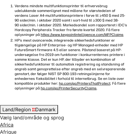
Verdens mindste multifunktionsprinter til erhvervsbrug
udelukkende sammenlignet med målene for størstedelen af
verdens Laser A4-multifunktionsprintere i farve til ≥450 $ med 25-
90 sider/min. i oktober 2020 samt i sort-hvid til ≥300 $ med 38-
90 sider/min. i oktober 2020. Markedsandel som rapporteret i IDC’s
Hardcopy Peripherals Tracker fra første kvartal 2020. Få flere
oplysninger på
https://www.keypointintelligence.com/MFPClaims
HP’s mest avancerede, integrerede sikkerhedsfunktioner er
tilgængelige på HP Enterprise- og HP Managed-enheder med HP
FutureSmart-firmware 4.5 eller senere. Påstand baseret på HP-
undersøgelse fra 2019 om funktioner i konkurrenternes printere i
samme klasse. Det er kun HP, der tilbyder en kombination af
sikkerhedsfunktioner til automatisk registrering og standsning af
angreb samt genoprettelse efter angreb med en selvreparerende
genstart, der følger NIST SP 800-193-retningslinjerne for
enhedernes fleksibilitet i forhold til internetbrug. Se en liste over
kompatible produkter her:
hp.com/go/PrintersThatProtect
. Få flere
oplysninger på
hp.com/go/PrinterSecurityClaims
.
Land/Region
Danmark
Vælg land/område og sprog
Africa
Afrique