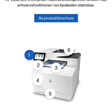
erhvervsfunktioner i en beskeden størrelse.
Se produktbrochure
6
1
2
3
4
5