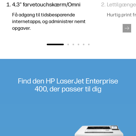
4,3" farvetouchskærm/Omni
Lettilgænge
Få adgang til tidsbesparende
Hurtig print f
internetapps, og administrer nemt
opgaver.
Find den HP LaserJet Enterprise
400, der passer til dig