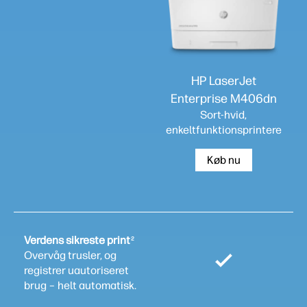
HP LaserJet
Enterprise M406dn
Sort-hvid,
enkeltfunktionsprintere
Køb nu
Verdens sikreste print
2
Overvåg trusler, og
registrer uautoriseret
brug – helt automatisk.