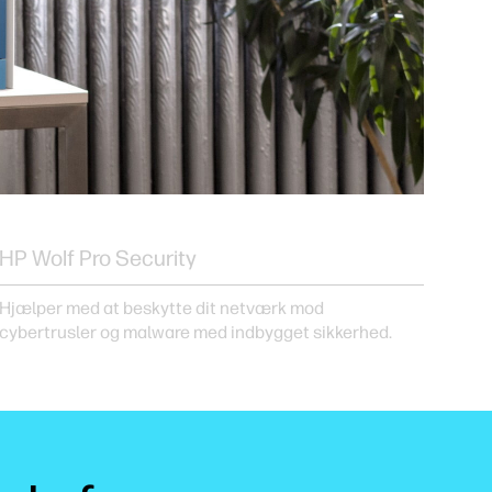
HP Wolf Pro Security
Hjælper med at beskytte dit netværk mod
cybertrusler og malware med indbygget sikkerhed.