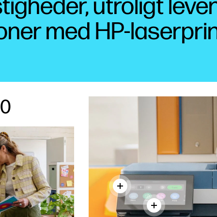
tigheder, utroligt lev
ner med HP-laserprinte
00