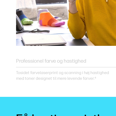
Professionel farve og hastighed
Tosidet farvelaserprint og scanning i høj hastighed
med toner designet til mere levende farver.
6