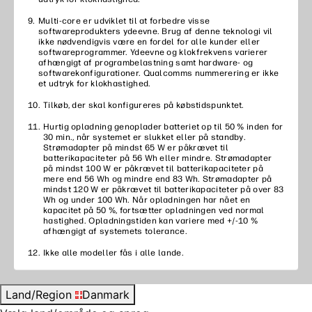
Multi-core er udviklet til at forbedre visse
softwareprodukters ydeevne. Brug af denne teknologi vil
ikke nødvendigvis være en fordel for alle kunder eller
softwareprogrammer. Ydeevne og klokfrekvens varierer
afhængigt af programbelastning samt hardware- og
softwarekonfigurationer. Qualcomms nummerering er ikke
et udtryk for klokhastighed. ​
Tilkøb, der skal konfigureres på købstidspunktet. ​
Hurtig opladning genoplader batteriet op til 50 % inden for
30 min., når systemet er slukket eller på standby.
Strømadapter på mindst 65 W er påkrævet til
batterikapaciteter på 56 Wh eller mindre. Strømadapter
på mindst 100 W er påkrævet til batterikapaciteter på
mere end 56 Wh og mindre end 83 Wh. Strømadapter på
mindst 120 W er påkrævet til batterikapaciteter på over 83
Wh og under 100 Wh. Når opladningen har nået en
kapacitet på 50 %, fortsætter opladningen ved normal
hastighed. Opladningstiden kan variere med +/-10 %
afhængigt af systemets tolerance.
Ikke alle modeller fås i alle lande. ​
Land/Region
Danmark