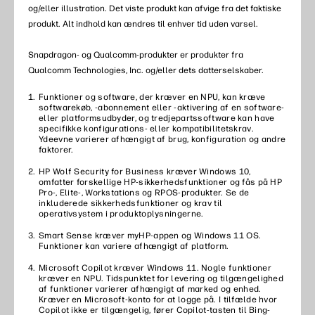
og/eller illustration. Det viste produkt kan afvige fra det faktiske
produkt. Alt indhold kan ændres til enhver tid uden varsel. ​
Snapdragon- og Qualcomm-produkter er produkter fra
Qualcomm Technologies, Inc. og/eller dets datterselskaber.
Funktioner og software, der kræver en NPU, kan kræve
softwarekøb, -abonnement eller -aktivering af en software-
eller platformsudbyder, og tredjepartssoftware kan have
specifikke konfigurations- eller kompatibilitetskrav.
Ydeevne varierer afhængigt af brug, konfiguration og andre
faktorer. ​
HP Wolf Security for Business kræver Windows 10,
omfatter forskellige HP-sikkerhedsfunktioner og fås på HP
Pro-, Elite-, Workstations og RPOS-produkter. Se de
inkluderede sikkerhedsfunktioner og krav til
operativsystem i produktoplysningerne. ​
Smart Sense kræver myHP-appen og Windows 11 OS.
Funktioner kan variere afhængigt af platform.
Microsoft Copilot kræver Windows 11. Nogle funktioner
kræver en NPU. Tidspunktet for levering og tilgængelighed
af funktioner varierer afhængigt af marked og enhed.
Kræver en Microsoft-konto for at logge på. I tilfælde hvor
Copilot ikke er tilgængelig, fører Copilot-tasten til Bing-