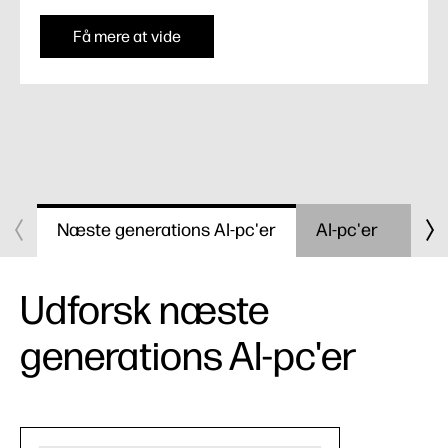
Få mere at vide
Næste generations AI-pc'er
AI-pc'er
Pc'
Udforsk næste
generations AI-pc'er