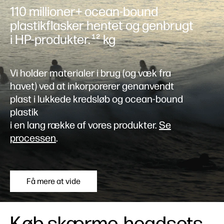
110 millioner+ ocean-bound
plastikflasker hentet og genbrugt
i HP-produkter.
kg
12
Vi holder materialer i brug (og væk fra
havet) ved at inkorporerer genanvendt
plast i lukkede kredsløb og ocean-bound
plastik
i en lang række af vores produkter.
Se
processen
.
Få mere at vide
Køb skærme, headsets,