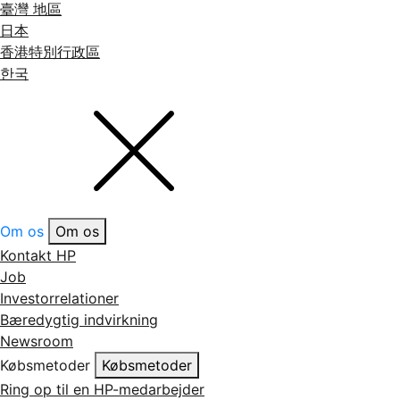
臺灣 地區
日本
香港特別行政區
한국
Om os
Om os
Kontakt HP
Job
Investorrelationer
Bæredygtig indvirkning
Newsroom
Købsmetoder
Købsmetoder
Ring op til en HP-medarbejder