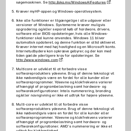
søgemaskinen. Se
http://aka.ms/WindowsAIFeatures
.
Kræver myHP-appen og Windows-operativsystem. ​
Ikke alle funktioner er tilgængelige i alle udgaver eller
versioner af Windows. Systemerne kræver muligvis
opgradering og/eller separat køb af hardware, drivere,
software eller BIOS-opdateringer, hvis alle Windows-
funktioner skal kunne anvendes. Windows 11 bliver
automatisk opdateret, og denne funktion er altid aktiveret.
Kræver internet med høj hastighed og en Microsoft-konto.
Internetudbydere kan opkræve gebyrer, og der kan med
tiden gælde yderligere krav for opdateringer. Se
http://www.windows.com
.
Multicore er udviklet til at forbedre visse
softwareprodukters ydeevne. Brug af denne teknologi vil
ikke nødvendigvis være en fordel for alle kunder eller
softwareprogrammer. Ydeevne og klokfrekvens varierer
afhængigt af programbelastning samt hardware- og
softwarekonfigurationer. Intels nummerering, branding
og/eller navngivning er ikke et udtryk for højere ydeevne.
Multi-core er udviklet til at forbedre visse
softwareprodukters ydeevne. Brug af denne teknologi vil
ikke nødvendigvis være en fordel for alle kunder eller
softwareprogrammer. Ydeevne og klokfrekvens varierer
afhængigt af programbelastning samt hardware- og
softwarekonfigurationer. AMD's nummerering er ikke et
udtryk for klokhastighed.