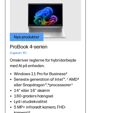
Nye produkter
ProBook 4-serien
Copilot+ PC
Omskriver reglerne for hybridarbejde
med AI på enheden.
Windows 11 Pro for Business
6
Seneste generation af Intel™,
AMD
,7
8
eller Snapdragon™,
processorer
9
1
14" eller 16" skærm
180-graders hængsel
Lyd i studiekvalitet
5 MP+ infrarødt kamera, FHD-
kamera
10