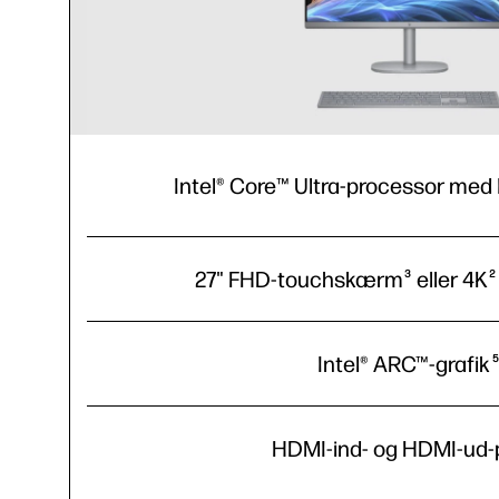
Intel® Core™ Ultra-processor med 
27" FHD-touchskærm
eller 4K
3
2
Intel® ARC™-grafik
HDMI-ind- og HDMI-ud-