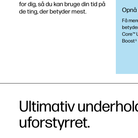
for dig, så du kan bruge din tid på
Opnå 
de ting, der betyder mest.
Få mere
betyder
Core™ U
Boost
1
Ultimativ underhold
uforstyrret.