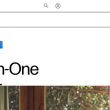
in-One
r