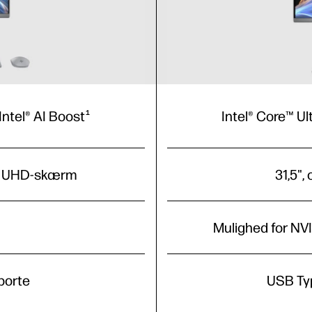
Intel® AI Boost
Intel® Core™ Ul
1
UHD-skærm
31,5", 
Mulighed for NV
5
porte
USB Typ