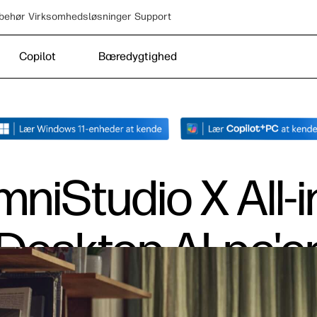
lbehør
Virksomhedsløsninger
Support
Copilot
Bæredygtighed
niStudio X All-
Desktop AI-pc'e