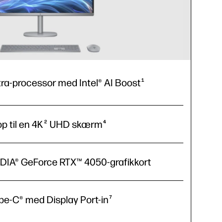
tra-processor med Intel® AI Boost
1
op til en 4K
UHD skærm
2
4
IDIA® GeForce RTX™ 4050-grafikkort
e-C® med Display Port-in
7