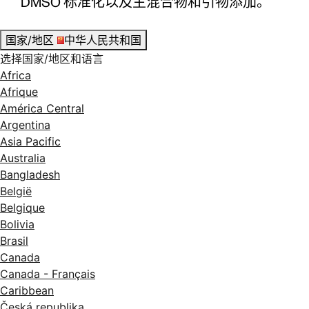
DMSO 标准化以及主混合物和引物添加。
国家/地区
中华人民共和国
选择国家/地区和语言
Africa
Afrique
América Central
Argentina
Asia Pacific
Australia
Bangladesh
België
Belgique
Bolivia
Brasil
Canada
Canada - Français
Caribbean
Česká republika