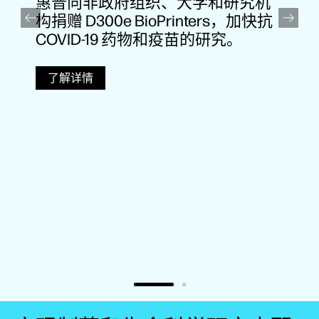
于
惠普向非政府组织、大学和研究机
构捐赠 D300e BioPrinters，加快抗
COVID-19 药物和疫苗的研究。
抗
了解详情
法
为
正
验
新
验