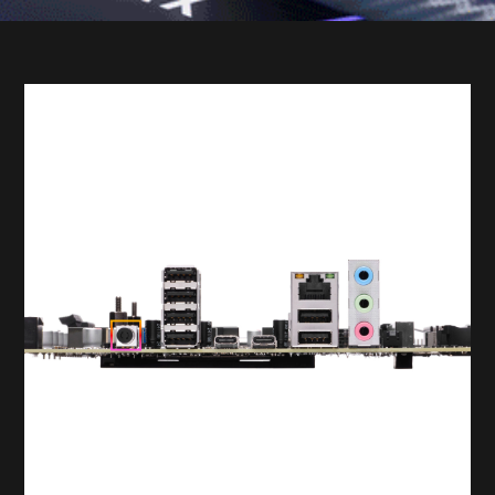
配置带有空气冷却器散热选件时，可容纳多达两个
140mm 风扇。
散热系统
（气冷选件）高达 120 mm 4 热管 RGB 空气冷却器
（一体式水冷选件）高达 240 (2 x 120) mm RGB 水体
冷却散热器，配备 LCD 屏幕选件
（可容纳一个 240 mm 散热器）​
内存
可搭载金士顿 FURY 64GB DDR5-5600 MT/s* XMP RGB
光条内存 （4 x 16 GB）*
多达 4 个内存插槽
电源设备