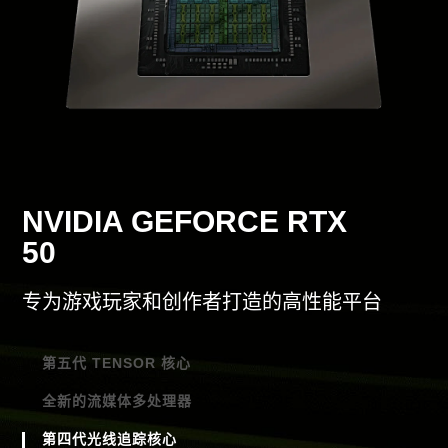
机箱重量：14.5 kg（重量因配置而异）​
机箱尺寸：21.01 × 40.79 × 41.00 cm
NVIDIA GEFORCE RTX
50
专为游戏玩家和创作者打造的高性能平台
第五代 TENSOR 核心
全新的流媒体多处理器
借助 FP4 和 DLSS 4 实现一流 AI 性能
第四代光线追踪核心
针对神经着色器进行了优化