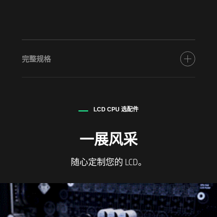
完整规格
处理器
®
可搭载英特尔
酷睿™ Ultra 9 285K 处理器
LCD CPU 选配件
®
（采用英特尔
Turbo Boost 技术时睿频可达
5.70 GHz、36 MB 高速缓存、24 核、24 线
一展风采
程）
®
英特尔
AI Boost（13 NPU TOPS）*
随心定制您的 LCD。
显卡
®