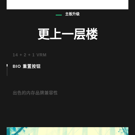
可搭载 1000W 80 Plus 金牌认证 PCIe5 ATX 3.1 模块
主板升级
化电源
（适用高达 160mm 的限高）​
更上一层楼
颜色和设计选项​
14 + 2 + 1 VRM
黑色，带穿孔网格前面板和圆形边框
黑色，带玻璃前面板和方形边框
BIO 重置按钮
白色和黑色，带网格前面板和方形边框
白色，带穿孔网格前面板和圆形边框
出色的内存品牌兼容性
存储插槽
可搭载两个 2 TB PCIe® Gen4 NVMe™ 高性能
M.2 固态硬盘和 2 TB 7200 rpm SATA 硬盘