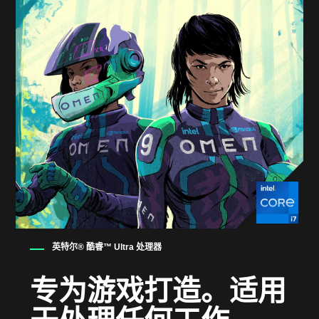
Wi-Fi 和蓝牙
可选配英特尔® Wi-Fi 7 BE200 (2x2) 和蓝牙®
5.4 无线卡
操作系统
预装 Windows 11
扩展插槽
1 个 16 通道 PCI-E Gen5 插槽（支持 Gen5）
英特尔® 酷睿™ Ultra 处理器
1 个 4 通道 PCI-E Gen4 插槽
专为游戏打造。适用
外置外部 I/O 端口