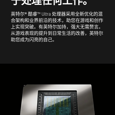
于处理任何工作。
®
1 个 USB Type-C
端口，10Gbps 传输速率（惠普睡眠
充电端口）
英特尔® 酷睿™ Ultra 处理器采用全新优化的混
合架构和业界前沿的技术，助您在游戏和创作
2 个 USB Type-A 端口，5Gbps 传输速率
上实现突破。有英特尔加持，强大无需赘言。
耳机/麦克风组合插孔
从游戏表现的提升到日常生活的改善，英特尔
助您成为闪亮的自己。
背面外部 I/O 接口
4 个 USB 2.0 Type-A 接口
®
1 个 USB Type-C
端口，10Gbps 传输速率（惠普睡眠
充电端口）
2 个 USB Type-A 接口，支持 5 Gbps 信号传输速率
®
1 个 Thunderbolt™ 4 端口，带 USB Type-C，40Gbps
传输速率（DisplayPort™ 2.1 端口、惠普睡眠充电端
口）*
重量和尺寸