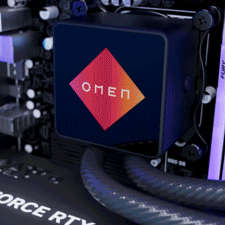
可搭载 NVIDIA
GeForce RTX™ 5080 显卡（16 GB
GDDR7）*
（适用高达 335mm 的机箱）​
前置风扇
两个 140 x 25mm 风扇
（可容纳多达两个 140mm）
后置风扇
一个 120 x 25mm 风扇
（可容纳多达一个 120mm）
优质风扇