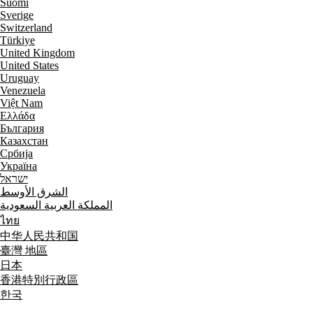
Suomi
Sverige
Switzerland
Türkiye
United Kingdom
United States
Uruguay
Venezuela
Việt Nam
Ελλάδα
България
Казахстан
Србија
Україна
ישראל
الشرق الأوسط
المملكة العربية السعودية
ไทย
中华人民共和国
臺灣 地區
日本
香港特別行政區
한국