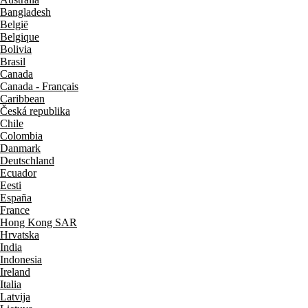
Bangladesh
België
Belgique
Bolivia
Brasil
Canada
Canada - Français
Caribbean
Česká republika
Chile
Colombia
Danmark
Deutschland
Ecuador
Eesti
España
France
Hong Kong SAR
Hrvatska
India
Indonesia
Ireland
Italia
Latvija