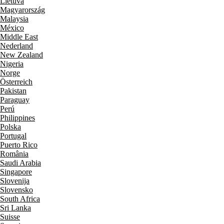
Lietuva
Magyarország
Malaysia
México
Middle East
Nederland
New Zealand
Nigeria
Norge
Österreich
Pakistan
Paraguay
Perú
Philippines
Polska
Portugal
Puerto Rico
România
Saudi Arabia
Singapore
Slovenija
Slovensko
South Africa
Sri Lanka
Suisse