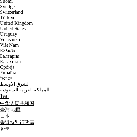
Suomi
Sverige
Switzerland
Türkiye
United Kingdom
United States
Uruguay
Venezuela
Việt Nam
Ελλάδα
България
Казахстан
Србија
Україна
ישראל
الشرق الأوسط
المملكة العربية السعودية
ไทย
中华人民共和国
臺灣 地區
日本
香港特別行政區
한국