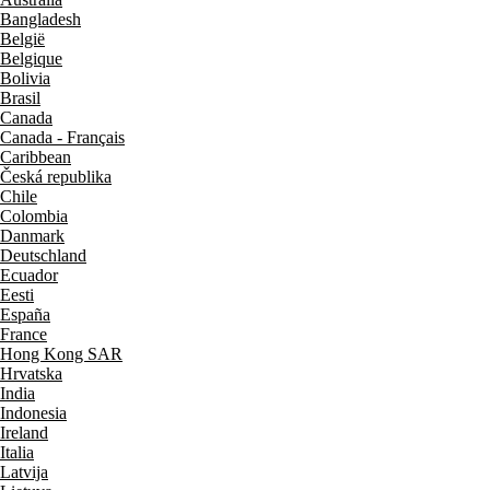
Bangladesh
België
Belgique
Bolivia
Brasil
Canada
Canada - Français
Caribbean
Česká republika
Chile
Colombia
Danmark
Deutschland
Ecuador
Eesti
España
France
Hong Kong SAR
Hrvatska
India
Indonesia
Ireland
Italia
Latvija