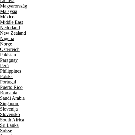
Lietuva
Magyarország
Malaysia
México
Middle East
Nederland
New Zealand
Nigeria
Norge
Österreich
Pakistan
Paraguay
Perú
Philippines
Polska
Portugal
Puerto Rico
România
Saudi Arabia
Singapore
Slovenija
Slovensko
South Africa
Sri Lanka
Suisse