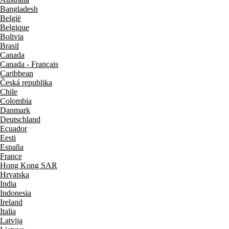
Bangladesh
België
Belgique
Bolivia
Brasil
Canada
Canada - Français
Caribbean
Česká republika
Chile
Colombia
Danmark
Deutschland
Ecuador
Eesti
España
France
Hong Kong SAR
Hrvatska
India
Indonesia
Ireland
Italia
Latvija