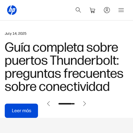
February 26, 2026
Cómo encontrar tu
contraseña Wi-Fi
guardada en Windows
y Android
Leer más