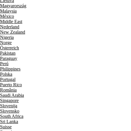
Lietuva
Magyarország
Malaysia
México
Middle East
Nederland
New Zealand
Nigeria
Norge
Österreich
Pakistan
Paraguay
Perú
Philippines
Polska
Portugal
Puerto Rico
România
Saudi Arabia
Singapore
Slovenija
Slovensko
South Africa
Sri Lanka
Suisse