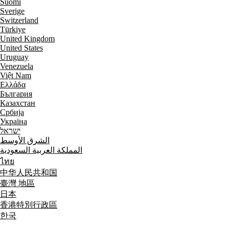
Suomi
Sverige
Switzerland
Türkiye
United Kingdom
United States
Uruguay
Venezuela
Việt Nam
Ελλάδα
България
Казахстан
Србија
Україна
ישראל
الشرق الأوسط
المملكة العربية السعودية
ไทย
中华人民共和国
臺灣 地區
日本
香港特別行政區
한국