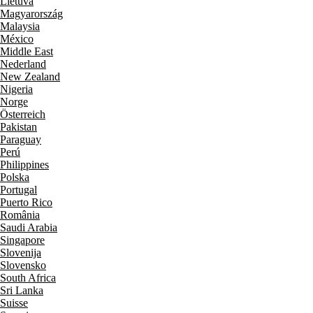
Lietuva
Magyarország
Malaysia
México
Middle East
Nederland
New Zealand
Nigeria
Norge
Österreich
Pakistan
Paraguay
Perú
Philippines
Polska
Portugal
Puerto Rico
România
Saudi Arabia
Singapore
Slovenija
Slovensko
South Africa
Sri Lanka
Suisse