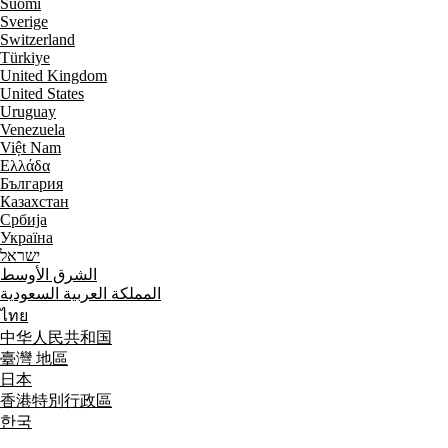
Suomi
Sverige
Switzerland
Türkiye
United Kingdom
United States
Uruguay
Venezuela
Việt Nam
Ελλάδα
България
Казахстан
Србија
Україна
ישראל
الشرق الأوسط
المملكة العربية السعودية
ไทย
中华人民共和国
臺灣 地區
日本
香港特別行政區
한국