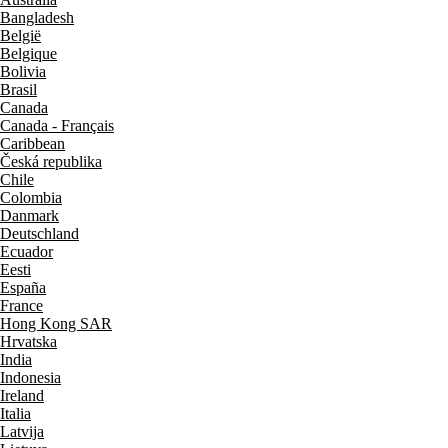
Bangladesh
België
Belgique
Bolivia
Brasil
Canada
Canada - Français
Caribbean
Česká republika
Chile
Colombia
Danmark
Deutschland
Ecuador
Eesti
España
France
Hong Kong SAR
Hrvatska
India
Indonesia
Ireland
Italia
Latvija