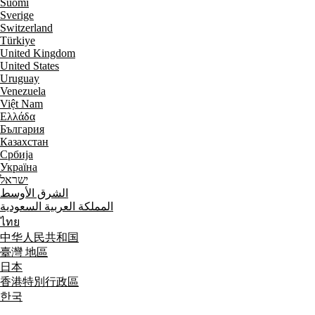
Suomi
Sverige
Switzerland
Türkiye
United Kingdom
United States
Uruguay
Venezuela
Việt Nam
Ελλάδα
България
Казахстан
Србија
Україна
ישראל
الشرق الأوسط
المملكة العربية السعودية
ไทย
中华人民共和国
臺灣 地區
日本
香港特別行政區
한국