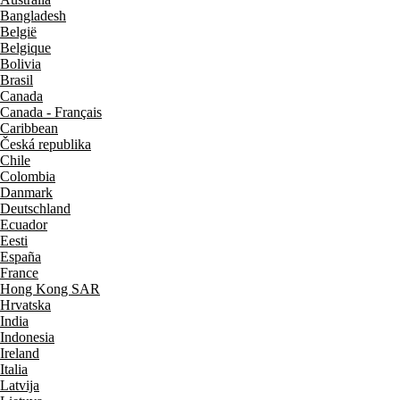
Bangladesh
België
Belgique
Bolivia
Brasil
Canada
Canada - Français
Caribbean
Česká republika
Chile
Colombia
Danmark
Deutschland
Ecuador
Eesti
España
France
Hong Kong SAR
Hrvatska
India
Indonesia
Ireland
Italia
Latvija