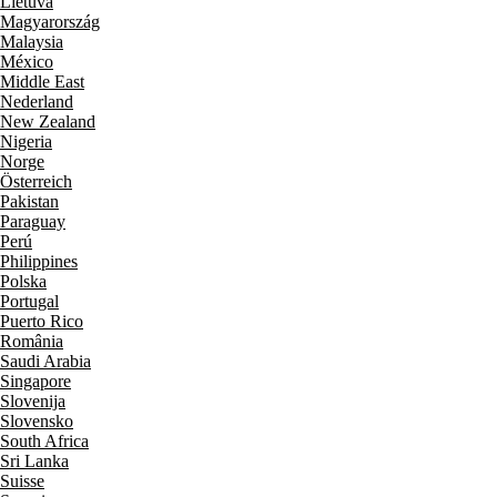
Lietuva
Magyarország
Malaysia
México
Middle East
Nederland
New Zealand
Nigeria
Norge
Österreich
Pakistan
Paraguay
Perú
Philippines
Polska
Portugal
Puerto Rico
România
Saudi Arabia
Singapore
Slovenija
Slovensko
South Africa
Sri Lanka
Suisse