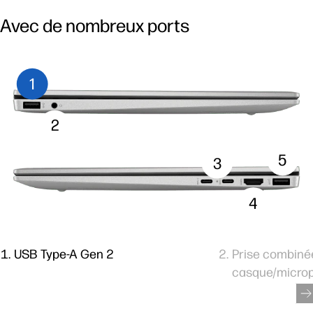
Avec de nombreux ports
1
2
5
3
4
USB Type-A Gen 2
Prise combiné
casque/micro