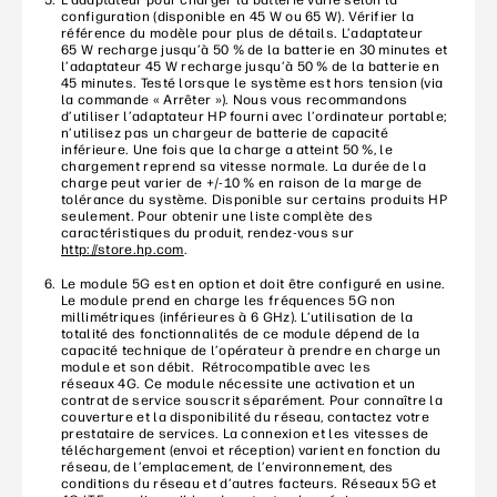
configuration (disponible en 45 W ou 65 W). Vérifier la
référence du modèle pour plus de détails. L’adaptateur
65 W recharge jusqu’à 50 % de la batterie en 30 minutes et
l’adaptateur 45 W recharge jusqu’à 50 % de la batterie en
45 minutes. Testé lorsque le système est hors tension (via
la commande « Arrêter »). Nous vous recommandons
d’utiliser l’adaptateur HP fourni avec l’ordinateur portable;
n’utilisez pas un chargeur de batterie de capacité
inférieure. Une fois que la charge a atteint 50 %, le
chargement reprend sa vitesse normale. La durée de la
charge peut varier de +/-10 % en raison de la marge de
tolérance du système. Disponible sur certains produits HP
seulement. Pour obtenir une liste complète des
caractéristiques du produit, rendez-vous sur
http://store.hp.com
.
Le module 5G est en option et doit être configuré en usine.
Le module prend en charge les fréquences 5G non
millimétriques (inférieures à 6 GHz). L’utilisation de la
totalité des fonctionnalités de ce module dépend de la
capacité technique de l’opérateur à prendre en charge un
module et son débit. Rétrocompatible avec les
réseaux 4G. Ce module nécessite une activation et un
contrat de service souscrit séparément. Pour connaître la
couverture et la disponibilité du réseau, contactez votre
prestataire de services. La connexion et les vitesses de
téléchargement (envoi et réception) varient en fonction du
réseau, de l’emplacement, de l’environnement, des
conditions du réseau et d’autres facteurs. Réseaux 5G et