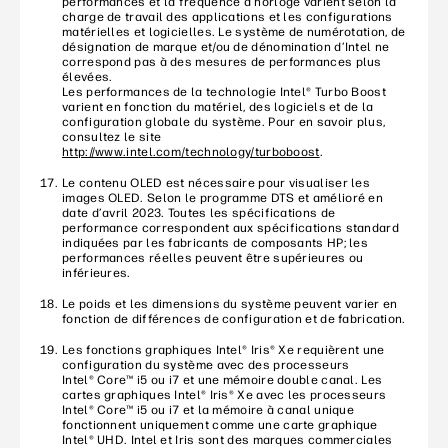
performances et la fréquence d’horloge varient selon la
charge de travail des applications et les configurations
matérielles et logicielles. Le système de numérotation, de
désignation de marque et/ou de dénomination d’Intel ne
correspond pas à des mesures de performances plus
élevées.
Les performances de la technologie Intel® Turbo Boost
varient en fonction du matériel, des logiciels et de la
configuration globale du système. Pour en savoir plus,
consultez le site
http://www.intel.com/technology/turboboost
.
Le contenu OLED est nécessaire pour visualiser les
images OLED. Selon le programme DTS et amélioré en
date d’avril 2023. Toutes les spécifications de
performance correspondent aux spécifications standard
indiquées par les fabricants de composants HP; les
performances réelles peuvent être supérieures ou
inférieures.
Le poids et les dimensions du système peuvent varier en
fonction de différences de configuration et de fabrication.
Les fonctions graphiques Intel® Iris® Xe requièrent une
configuration du système avec des processeurs
Intel® Core™ i5 ou i7 et une mémoire double canal. Les
cartes graphiques Intel® Iris® Xe avec les processeurs
Intel® Core™ i5 ou i7 et la mémoire à canal unique
fonctionnent uniquement comme une carte graphique
Intel® UHD. Intel et Iris sont des marques commerciales