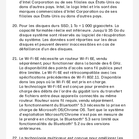
d’Intel Corporation ou de ses filiales aux États-Unis ou
dans d’autres pays. Intel, le logo Intel et Iris sont des
marques commerciales d’Intel Corporation ou de ses
filiales aux États-Unis ou dans d’autres pays.
Pour les disques durs SSD, 1 To = 1 000 gigaoctets. La
capacité formatée réelle est inférieure. Jusqu’à 35 Go du
disque système sont réservés au logiciel de récupération
du système. Les données sont réparties sur les deux
disques et peuvent devenir inaccessibles en cas de
défaillance d’un des disques.
Le Wi-Fi 6E nécessite un routeur Wi-Fi 6E, vendu
séparément, pour fonctionner dans la bande des 6 GHz.
La disponibilité des points d’accès sans fil publics peut
être limitée. Le Wi-Fi 6E est rétrocompatible avec les
spécifications précédentes de Wi-Fi 802.11. Disponible
dans les pays où le Wi-Fi 6E est pris en charge.
La technologie Wi-Fi 6E est conçue pour prendre en
charge des débits de l’ordre du gigabit lors du transfert
de fichiers entre deux appareils connectés au même
routeur. Routeur sans fil requis, vendu séparément.
Le fonctionnement du Bluetooth® 5.3 nécessite la prise en
charge de Microsoft OS/Chrome OS. Tant que le système
d’exploitation Microsoft/Chrome n’est pas en mesure de
le prendre en charge, le Bluetooth® 5.3 sera limité aux
fonctionnalités du Bluetooth® 5.2 ou des versions
antérieures.
La technologie multicœur est conçue pour améliorer les