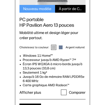
Nouveau modèle
À partir de CHF 999*
PC portable
HP Pavilion Aero 13 pouces
Mobilité ultime et design léger pour
créer partout.
Choisissez la couleur:
Argent naturel
Windows 11 Home**
Processeur jusqu’à AMD Ryzen™ 7
22
Écran IPS WQXGA à micro-bords jusqu’à
13,3 pouces (33,8 cm)
Seulement 1 kg
9
Jusqu’à 16 Go de mémoire RAM LPDDR5x-
6 400 MHz
Carte graphique AMD Radeon™
Afficher plus
Comparer