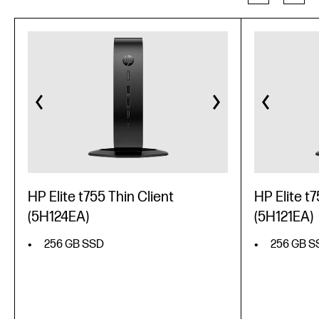
HP Elite t755 Thin Client
HP Elite t7
(5H124EA)
(5H121EA)
256 GB SSD
256 GB S