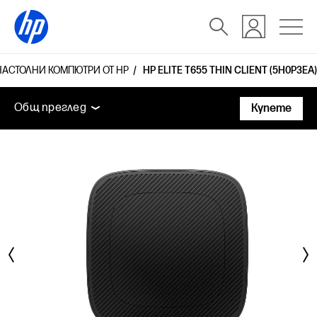
НАСТОЛНИ КОМПЮТРИ ОТ HP
HP ELITE T655 THIN CLIENT (5H0P3EA)
Общ преглед
Технически спецификации
Аксесоа
Общ преглед
Купете
Общ преглед
Технически спецификации
Аксесоари
Поддръжка