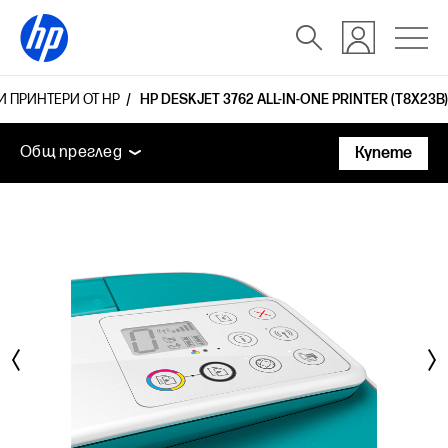
И ПРИНТЕРИ ОТ HP
HP DESKJET 3762 ALL-IN-ONE PRINTER (T8X23B)
Общ преглед
Функции
Технически спецификаци
Общ преглед
Купете
Общ преглед
Функции
Технически спецификации
Аксесоари
Поддръжка