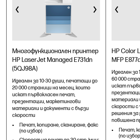
Многофункционален принтер
HP Color 
HP LaserJet Managed E731dn
MFP E877
(5QJ98A)
Идеален за 
60 000 стра
Идеален за 10-30 души, печатащи до
искат първ
20 000 страници на месец, които
презентаци
искат първокласен печат,
материали 
презентации, маркетингови
скорости с
материали и документи с бързи
решения за
скорости
повишена п
Печат, копиране, сканиране, факс
Печат, к
(по избор)
(по избор