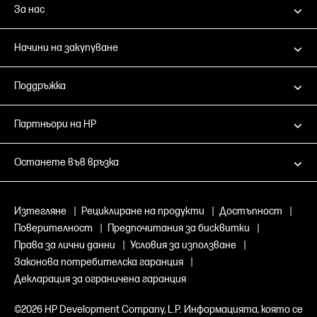
Direct; NFC докосване за
За нас
SuperSpe
отпечатване (опция); PrinterOn
1 SuperSp
Print
Способно
Начини на закупуване
Apple Ai
Mopria™; 
Direct; N
Поддръжка
отпечатв
Print
Партньори на HP
Останете във връзка
Изтегляне
|
Рециклиране на продукти
|
Достъпност
|
Поверителност
|
Предпочитания за бисквитки
|
Права за лични данни
|
Условия за използване
|
Законова потребителска гаранция
|
Декларация за ограничена гаранция
©2026 HP Development Company, L.P. Информацията, която се