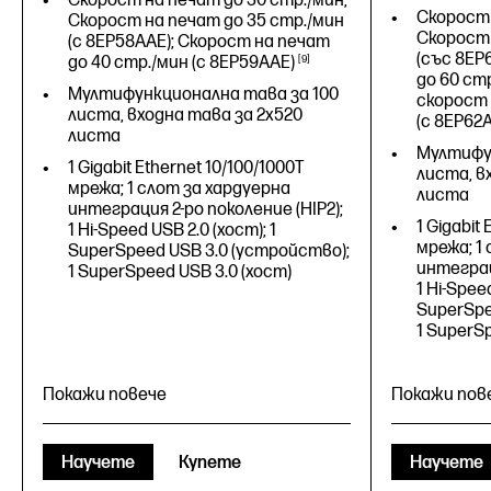
Скорост на печат до 30 стр./мин;
Скорост 
Скорост на печат до 35 стр./мин
Скорост 
(с 8EP58AAE); Скорост на печат
(със 8EP
до 40 стр./мин (с
8EP59AAE)
9
до 60 стр
Мултифункционална тава за 100
скорост 
листа, входна тава за 2x520
(с
8EP62A
листа
Мултифу
1 Gigabit Ethernet 10/100/1000T
листа, в
мрежа; 1 слот за хардуерна
листа
интеграция 2-ро поколение (HIP2);
1 Gigabit
1 Hi-Speed USB 2.0 (хост); 1
мрежа; 1
SuperSpeed USB 3.0 (устройство);
интеграц
1 SuperSpeed USB 3.0 (хост)
1 Hi-Speed
SuperSpe
1 SuperSp
Покажи повече
Покажи пов
Научете
Купете
Научете