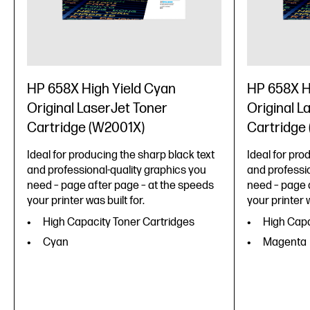
HP 658X High Yield Cyan
HP 658X H
Original LaserJet Toner
Original L
Cartridge (W2001X)
Cartridge
Ideal for producing the sharp black text
Ideal for pro
and professional-quality graphics you
and professio
need – page after page – at the speeds
need – page 
your printer was built for.
your printer w
High Capacity Toner Cartridges
High Capa
Cyan
Magenta