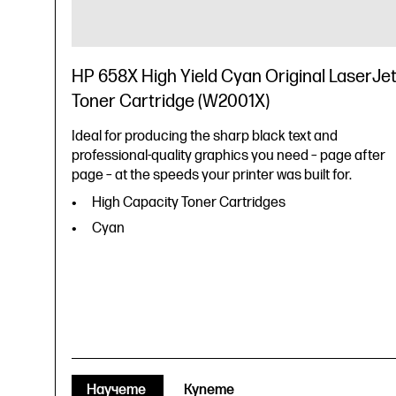
HP 658X High Yield Cyan Original LaserJe
Toner Cartridge (W2001X)
Ideal for producing the sharp black text and
professional-quality graphics you need – page after
page – at the speeds your printer was built for.
High Capacity Toner Cartridges
Cyan
Научете
Купете