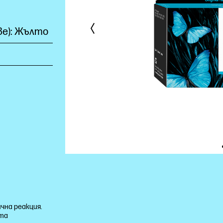
ве): Жълто
чна реакция.
кта