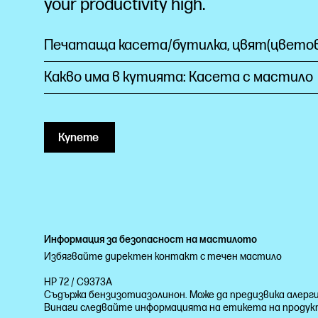
your productivity high.
Печатаща касета/бутилка, цвят(цвето
Какво има в кутията: Касета с мастило
Купете
Информация за безопасност на мастилото
Избягвайте директен контакт с течен мастило
HP 72 / C9373A
Съдържа бензизотиазолинон. Може да предизвика алерги
Винаги следвайте информацията на етикета на проду