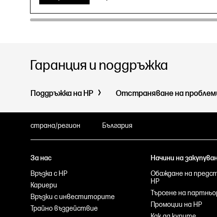
Гаранция и поддръжка
Поддръжка на HP
Отстраняване на пробле
страна/регион
България
За нас
Начини на закупува
Връзка с HP
Обаждане на предс
HP
Кариери
Търсене на партньо
Връзки с инвеститорите
Промоции на HP
Трайно въздействие
Как да купите