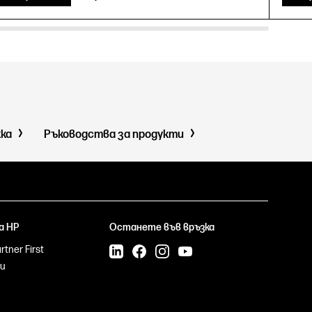
жка
Ръководства за продукти
а HP
Останете във връзка
tner First
и