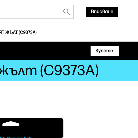
Вписване
ЯТ ЖЪЛТ (C9373A)
Купете
 жълт (C9373A)