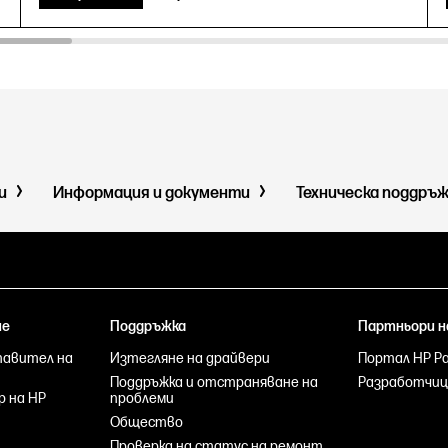
ми
Информация и документи
Техническа поддръ
не
Поддръжка
Партньори н
тавител на
Изтегляне на драйвери
Портал HP Par
Поддръжка и отстраняване на
Разработчиц
р на HP
проблеми
Общество
Проверка на статус на ремонт