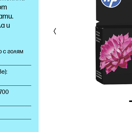
от
ати.
а и
 с голям
е):
700