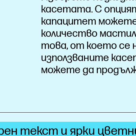
касетата. С опцият
капацитет можете
количество мастил
това, от което се
използваните касет
можете да продъл
рен текст и ярки цветн