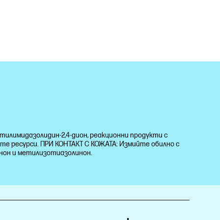
етилимидазолидин-2,4-дион, реакционни продукти с
ите ресурси. ПРИ КОНТАКТ С КОЖАТА: Измийте обилно с
инон и метилизотиазолинон.