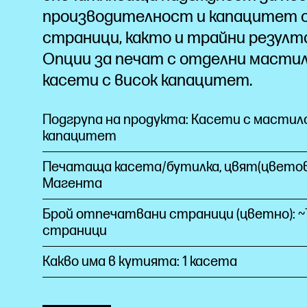
производителност и капацитет 
страници, както и трайни
резулт
Опции за печат с отделни мастил
касети с висок
капацитет.
Подгрупа на продукта: Касети с мастило
капацитет
Печатаща касета/бутилка, цвят(цветов
Магента
Брой отпечатвани страници (цветно): ~
страници
Какво има в кутията: 1 касета