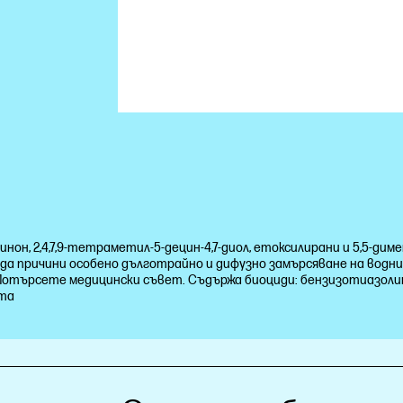
, 2,4,7,9-тетраметил-5-децин-4,7-диол, етоксилирани и 5,5-дим
е да причини особено дълготрайно и дифузно замърсяване на водн
а: Потърсете медицински съвет. Съдържа биоциди: бензизотиазол
кта