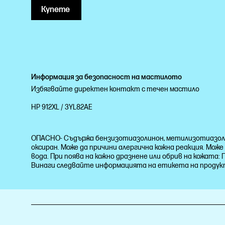
Купете
Информация за безопасност на мастилото
Избягвайте директен контакт с течен мастило
HP 912XL / 3YL82AE
ОПАСНО- Съдържа бензизотиазолинон, метилизотиазолинон
оксиран. Може да причини алергична кожна реакция. Мож
вода. При поява на кожно дразнене или обрив на кожат
Винаги следвайте информацията на етикета на проду