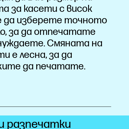
а за касети с висок
 да изберете точното
о, за да отпечатате
 нуждаете. Смяната на
и е лесна, за да
жите да печатате.
и разпечатки