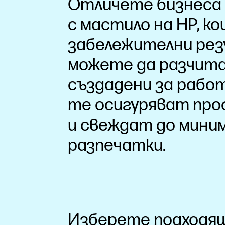
Отличете бизнеса 
с мастило на HP, 
забележителни рез
можете да разчита
създадени за работ
те осигуряват про
и свеждат до мини
разпечатки.
Изберете подходящ