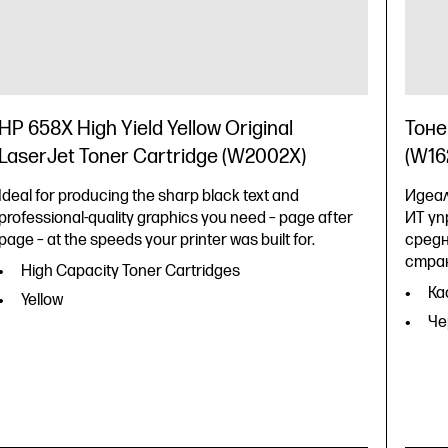
HP 658X High Yield Yellow Original
Тоне
LaserJet Toner Cartridge (W2002X)
(W16
Ideal for producing the sharp black text and
Идеал
professional-quality graphics you need – page after
ИТ уп
page – at the speeds your printer was built for.
средн
стра
High Capacity Toner Cartridges
Ка
Yellow
Че