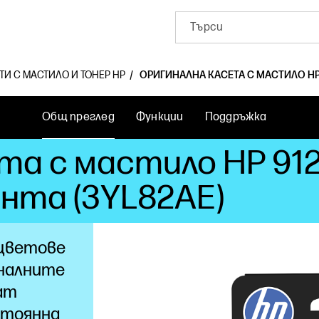
ТИ С МАСТИЛО И ТОНЕР HP
ОРИГИНАЛНА КАСЕТА С МАСТИЛО HP 
Общ преглед
Функции
Поддръжка
та с мастило HP 912
нта (3YL82AE)
 цветове
иналните
ат
стоянна