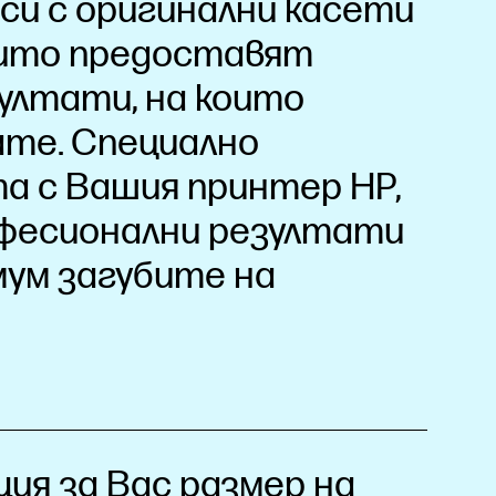
си с оригинални касети
които предоставят
ултати, на които
те. Специално
а с Вашия принтер HP,
фесионални резултати
мум загубите на
ия за Вас размер на