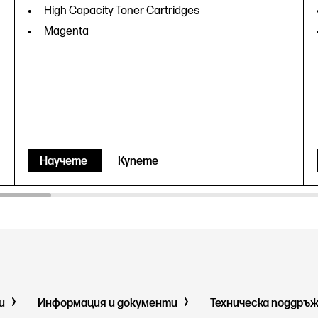
High Capacity Toner Cartridges
Magenta
Научете
Купете
ми
Информация и документи
Техническа поддръ