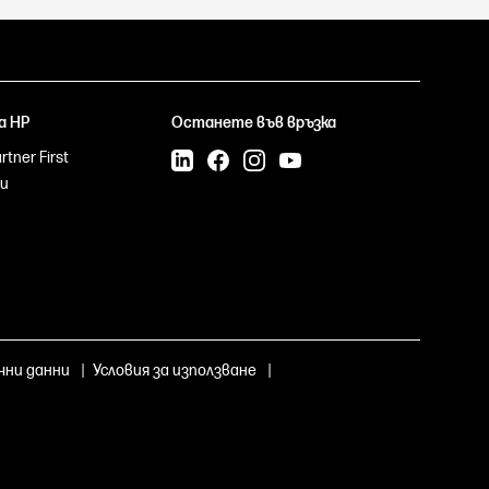
а HP
Останете във връзка
tner First
и
чни данни
|
Условия за използване
|