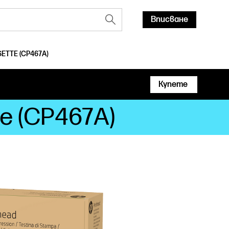
Вписване
ETTE (CP467A)
Купете
e (CP467A)