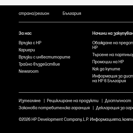
страна/регион
България
За нас
Начини на закупува
Връзка с HP
Обаждане на предс
HP
Кариери
Търсене на партньо
Връзки с инвеститорите
Промоции на HP
Трайно въздействие
Как да купите
Newsroom
Информация за ди
на HP в България
Изтегляне
|
Рециклиране на продукти
|
Достъпност
Законова потребителска гаранция
|
Декларация за ог
©2026 HP Development Company, L.P. Информацията, коят