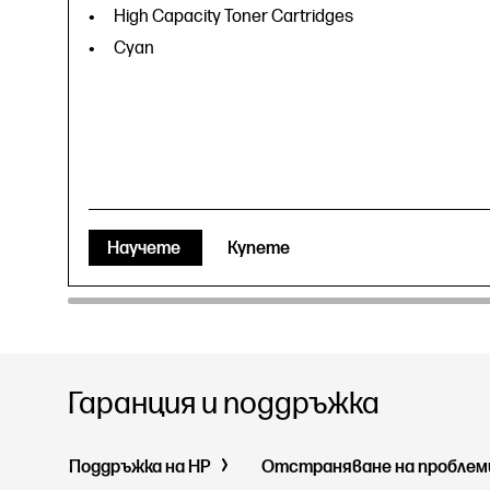
High Capacity Toner Cartridges
Cyan
Научете
Купете
Гаранция и поддръжка
Поддръжка на HP
Отстраняване на пробле