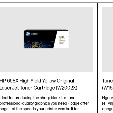
HP 658X High Yield Yellow Original
Тоне
LaserJet Toner Cartridge (W2002X)
(W16
Ideal for producing the sharp black text and
Идеал
professional-quality graphics you need – page after
ИТ уп
page – at the speeds your printer was built for.
средн