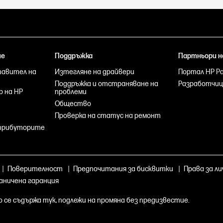
не
Поддръжка
Партньори н
тавител на
Изтегляне на драйвери
Портал HP Par
Поддръжка и отстраняване на
Разработчиц
р на HP
проблеми
Общество
Проверка на статус на ремонт
стрибуторите
|
Поверителност
|
Предпочитания за бисквитки
|
Права за ли
раничена гаранция
о се съдържа тук, подлежи на промяна без предизвестие.