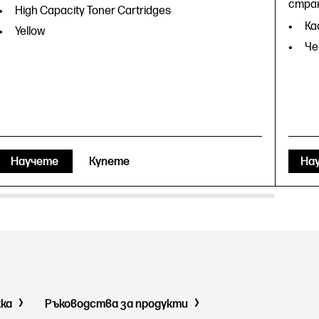
стра
High Capacity Toner Cartridges
Ка
Yellow
Че
Научете
Купете
На
жка
Ръководства за продукти