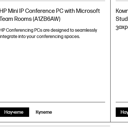
HP Mini IP Conference PC with Microsoft
Комп
Team Rooms (A1ZB6AW)
Stud
захр
HP Conferencing PCs are designed to seamlessly
integrate into your conferencing spaces.
Научете
Купете
На