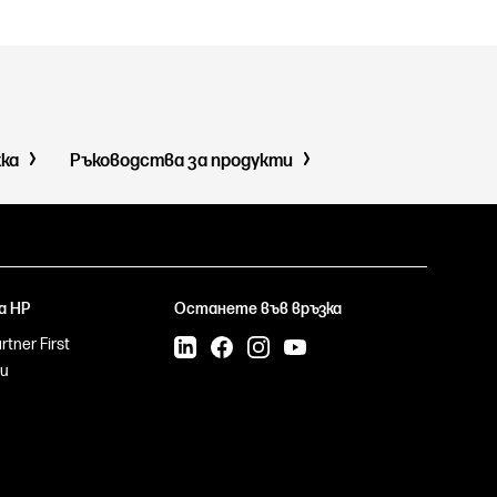
жка
Ръководства за продукти
а HP
Останете във връзка
tner First
и