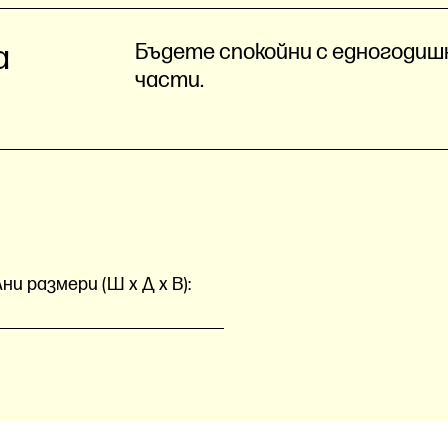
а
Бъдете спокойни с едногодишн
части.
и размери (Ш x Д x В):