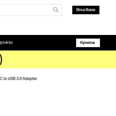
Вписване
дръжка
Купете
)