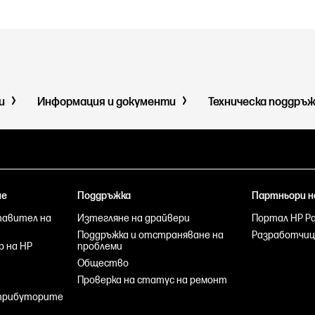
ми
Информация и документи
Техническа поддръ
не
Поддръжка
Партньори н
тавител на
Изтегляне на драйвери
Портал HP Par
Поддръжка и отстраняване на
Разработчиц
р на HP
проблеми
Общество
Проверка на статус на ремонт
стрибуторите