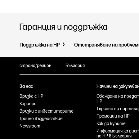
Гаранция и поддръжка
Поддръжка на HP
Отстраняване на пробле
страна/регион
България
За нас
Начини на закупува
Връзка с HP
Обаждане на предс
HP
Кариери
Търсене на партньо
Връзки с инвеститорите
Промоции на HP
Трайно въздействие
Как да купите
Newsroom
Информация за ди
на HP в България