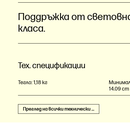
Поддръжка от световн
класа.
Тех. спецификации
Тегло:
1,18 кг
Минималн
14.09 cm
Преглед на всички технически спецификации