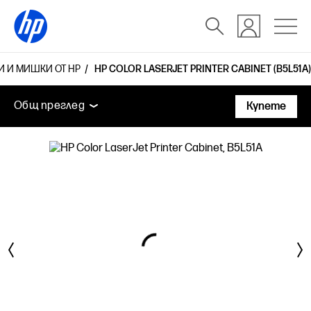
И И МИШКИ ОТ HP
HP COLOR LASERJET PRINTER CABINET (B5L51A)
Общ преглед
Технически спецификации
Аксесоа
Общ преглед
Купете
Общ преглед
Технически спецификации
Аксесоари
Поддръжка