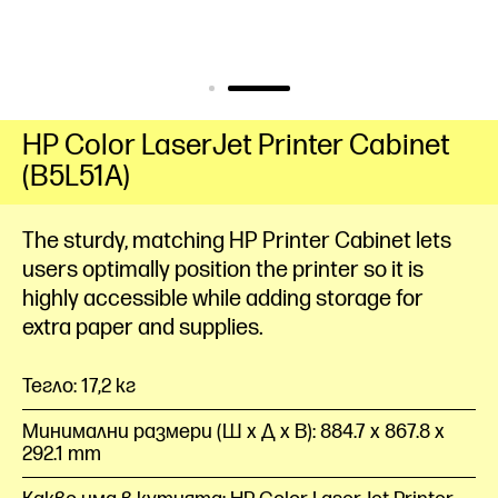
HP Color LaserJet Printer Cabinet
(B5L51A)
The sturdy, matching HP Printer Cabinet lets
users optimally position the printer so it is
highly accessible while adding storage for
extra paper and supplies.
Тегло: 17,2 кг
Минимални размери (Ш x Д x В): 884.7 x 867.8 x
292.1 mm