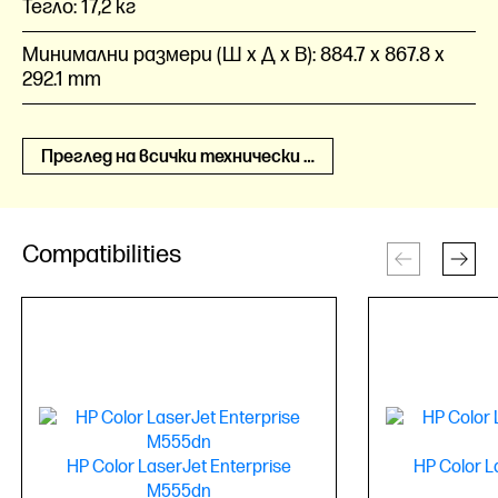
Тегло:
17,2 кг
Минимални размери (Ш x Д x В):
884.7 x 867.8 x
292.1 mm
Преглед на всички технически спецификации
Compatibilities