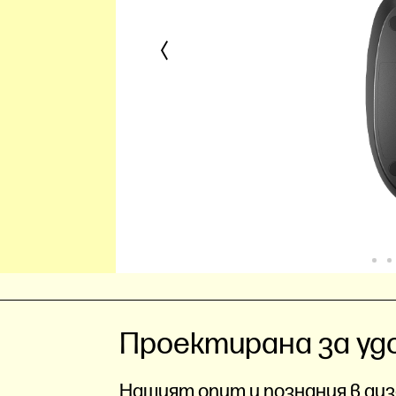
Проектирана за уд
Нашият опит и познания в диз