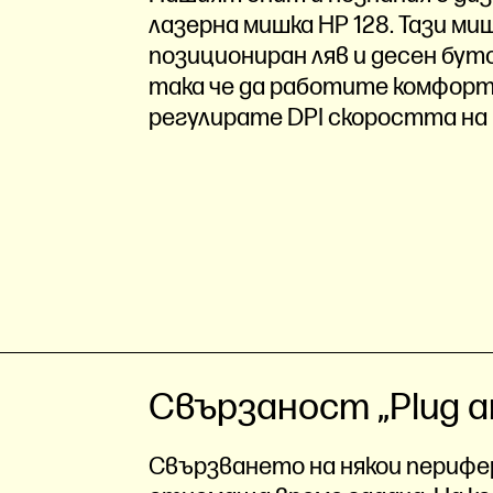
лазерна мишка HP 128. Тази м
позициониран ляв и десен буто
така че да работите комфортн
регулирате DPI скоростта на 
Свързаност „Plug an
Свързването на някои перифе