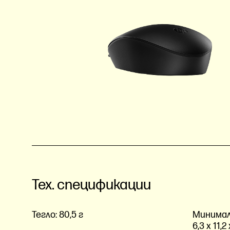
Тех. спецификации
Тегло:
80,5 г
Минималн
6,3 x 11,2