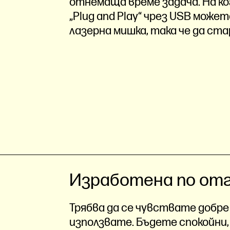
отнемаща време задача. На ко
„Plug and Play“ чрез USB мож
лазерна мишка, така че да ст
Изработена по отг
Трябва да се чувствате добре
използвате. Бъдете спокойни,