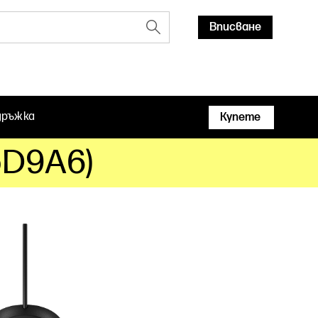
Вписване
дръжка
Купете
5D9A6)