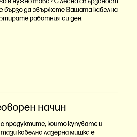
го е нужно това? С лесна свързаност
ете бързо да свържете Вашата кабелна
артирате работния си ден.
оворен начин
 с продуктите, които купувате и
 тази кабелна лазерна мишка е