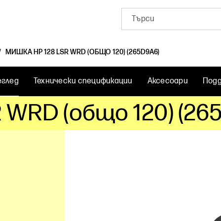
МИШКА HP 128 LSR WRD (ОБЩО 120) (265D9A6)
еглед
Технически спецификации
Аксесоари
Под
 WRD (общо 120) (26