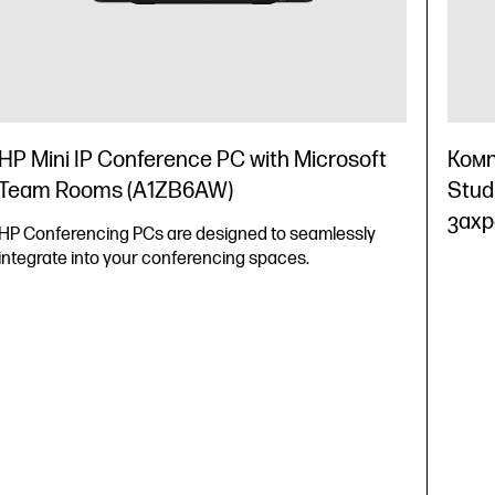
HP Mini IP Conference PC with Microsoft
Комп
Team Rooms (A1ZB6AW)
Stud
захр
HP Conferencing PCs are designed to seamlessly
integrate into your conferencing spaces.