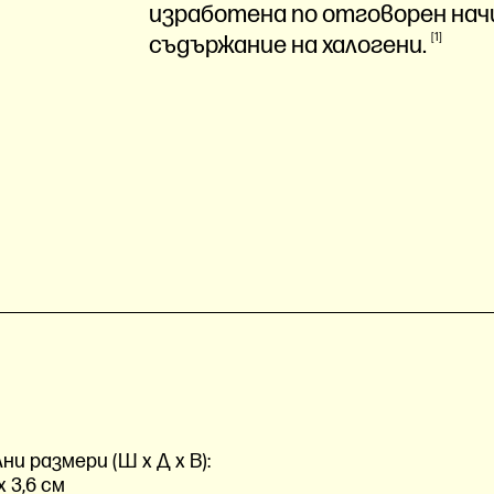
изработена по отговорен начи
съдържание на
халогени.
1
и размери (Ш x Д x В):
 x 3,6 см