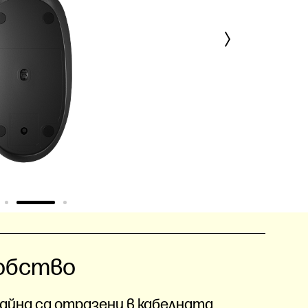
обство
айна са отразени в кабелната