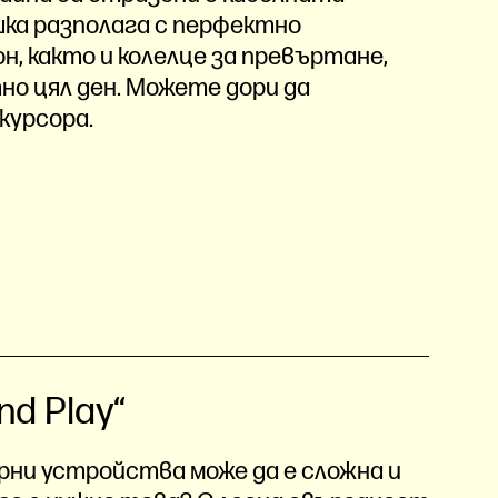
ишка разполага с перфектно
н, както и колелце за превъртане,
о цял ден. Можете дори да
курсора.
d Play“
рни устройства може да е сложна и