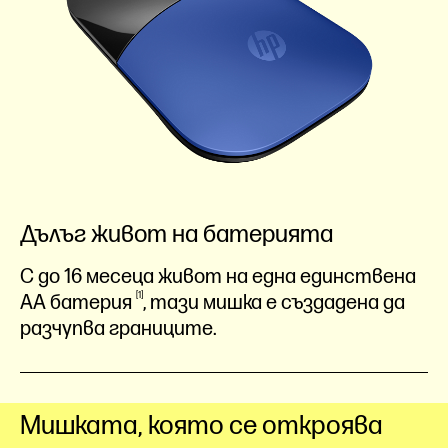
Дълъг живот на батерията
С до 16 месеца живот на една единствена
1
AA
батерия
, тази мишка е създадена да
разчупва границите.
Мишката, която се откроява