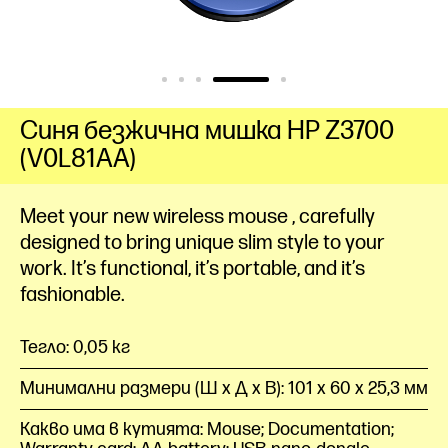
Синя безжична мишка HP Z3700
(V0L81AA)
Meet your new wireless
mouse
, carefully
designed to bring unique slim style to your
work. It’s functional, it’s portable, and it’s
fashionable.
Тегло: 0,05 кг
Минимални размери (Ш x Д x В): 101 x 60 x 25,3 мм
Какво има в кутията: Mouse; Documentation;