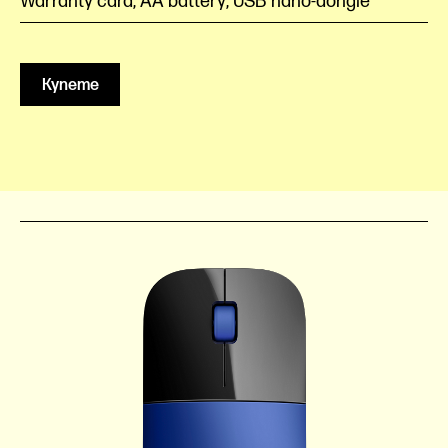
Warranty card; AA battery; USB nano-dongle
Купете