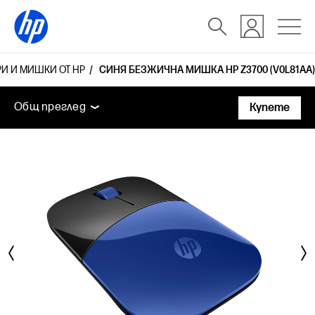
И И МИШКИ ОТ HP
СИНЯ БЕЗЖИЧНА МИШКА HP Z3700 (V0L81AA)
Общ преглед
Функции
Технически спецификаци
Общ преглед
Купете
Общ преглед
Функции
Технически спецификации
Аксесоари
Поддръжка