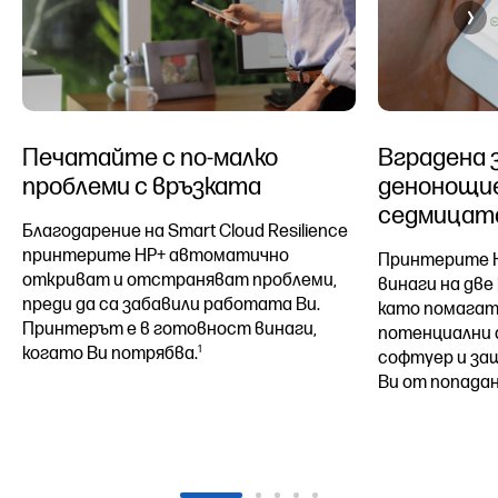
Печатайте с по-малко
Вградена 
проблеми с връзката
денонощие
седмицат
Благодарение на Smart Cloud Resilience
принтерите HP+ автоматично
Принтерите HP
откриват и отстраняват проблеми,
винаги на две
преди да са забавили работата Ви.
като помагат
Принтерът е в готовност винаги,
потенциални 
1
когато Ви потрябва.
софтуер и з
Ви от попадан