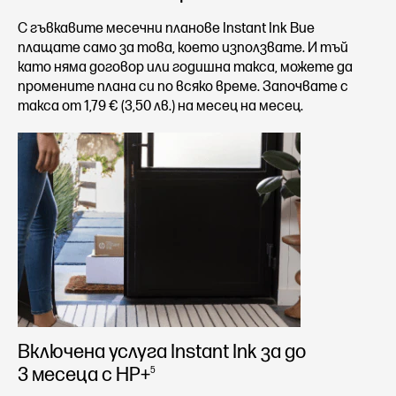
С гъвкавите месечни планове Instant Ink Вие
плащате само за това, което използвате. И тъй
като няма договор или годишна такса, можете да
промените плана си по всяко време. Започвате с
такса от 1,79 € (3,50 лв.) на месец на месец.
Включена услуга Instant Ink за до
3 месеца с HP+
5