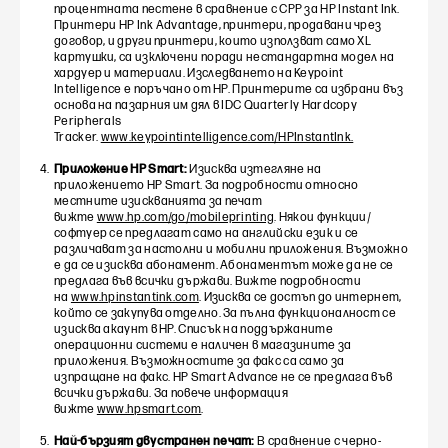
процентната пестене в сравнение с CPP за HP Instant Ink.
Принтери HP Ink Advantage, принтери, продавани чрез
договор, и други принтери, които използват само XL
картушки, са изключени поради нестандартна модел на
хардуер и материали. Изследването на Keypoint
Intelligence е поръчано от HP. Принтерите са избрани въз
основа на пазарния им дял в IDC Quarterly Hardcopy
Peripherals
Tracker.
www.keypointintelligence.com/HPInstantInk.
Приложение HP Smart:
Изисква изтегляне на
приложението HP Smart. За подробности относно
местните изискванията за печат
вижте
www.hp.com/go/mobileprinting
. Някои функции/
софтуер се предлагат само на английски език и се
различават за настолни и мобилни приложения. Възможно
е да се изисква абонамент. Абонаментът може да не се
предлага във всички държави. Вижте подробности
на
www.hpinstantink.com
. Изисква се достъп до интернет,
който се закупува отделно. За пълна функционалност се
изисква акаунт в HP. Списък на поддържаните
операционни системи е наличен в магазините за
приложения. Възможностите за факс са само за
изпращане на факс. HP Smart Advance не се предлага във
всички държави. За повече информация
вижте
www.hpsmart.com
.
Най-бързият двустранен печат:
В сравнение с черно-