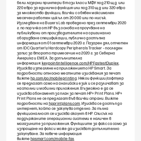
бели лазерни принтери в този клас и МФУ под 210 щ.д. или
220 евро за единична функция или под 310 щ.д или 320 евро
за множество функции, всички с обявен максимален
месечен работен цикъл от 20 000 или по-нисък.
Изследване на Buyers Lab проведено през септември 2020
г. по поръчка от HP въз основа на проучване на
публикувани от производителите на оригинално
оборудване спецификации, публично достъпна
информация от 01 септември 2020 г. Пазарен дял, отчетен
от IDC Quarterly Hardcopy Peripherals Tracker – последен
запис за второто тримесечие на 2020 г. за Северна
Америка и EMEA. За допълнителна
информация:
keypointintelligence.com/HPFastestDuplex
.
Изисква изтегляне на приложението HP Smart. За
подробности относно местните изисквания за печат
вижте
hp.com/go/mobileprinting
. Някои функции/софтуер
се предлагат само на английски език и се различават за
настолни и мобилни приложения. Възможно е да се
изисква абонамент за план за печат HP+ Print Plans. HP+
Print Plans не се предлагат във всички страни. Вижте
подробности на
hpprintplans.com
. Изисква се достъп до
интернет, който се закупува отделно. За пълна
функционалност се изисква акаунт в HP. Списък на
поддържаните операционни системи е наличен в
магазините за приложения. Функциите за факс са само за
изпращане на факс и може да изискват допълнително
закупуване. За повече информация
вижте
hpsmart.com/mobile-fax
.