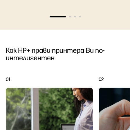
Как HP+ прави принтера Ви по-
интелигентен
01
02