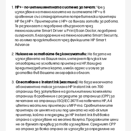
HP+ – по-интелигентната система за печат:
Чрез
използване на технологията на системата HP+ и в
сравнение със стандартните потребителски принтери
HP без HP+. Принтерите с HP+ са винаги готови за работа.
Те разполагат с подобрена свързаност чрез
технологиите Smart Driver и Print/Scan Doctor, подобрена
сигурност, благодарение на технологията Smart Security,
по-голяма продуктивност чрез функциите HP Smart
Advance
Никога не оставайте без консумативи:
На базата на
използването на Вашия план, интернет връзка към
отговарящ на условията принтер на HP, валидна
кредитна/дебитна карта, имейл адрес и услуга за
доставка във Вашата географска област.
Спестяване с Instant Ink (мастило)
: На база месечната
абонаментна такса за плана HP Instant Ink от 700
страници без закупуване на допълнителни комплекти
страници в сравнение с разходите за страница (CPP) за
печатане на страници ISO/IEC 24711 на повечето HP, A4
цветни мастилни принтери и MFP-та. Сравнителните
принтери се ценят на или под цената на най-скъпия
принтер, който е подходящ за HP Instant-Ink във всяка
страна с използване на местна валута. Продажните цени
не се вземат предвид за това изследване. Средният CPP
на страна за всяка страна се използва за определяне на