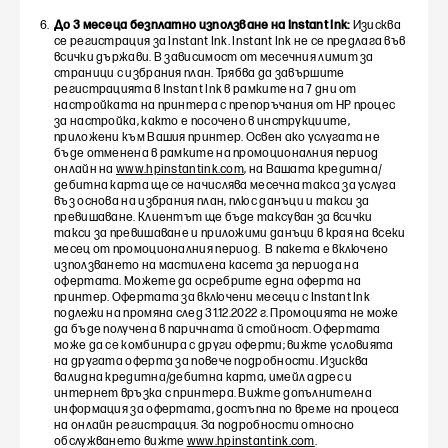
До 3 месеца безплатно използване на Instant Ink:
Изисква
се регистрация за Instant Ink. Instant Ink не се предлага във
всички държави. В зависимост от месечния лимит за
страници с избрания план. Трябва да завършите
регистрацията в Instant Ink в рамките на 7 дни от
настройката на принтера с препоръчания от HP процес
за настройка, както е посочено в инструкциите,
приложени към Вашия принтер. Освен ако услугата не
бъде отменена в рамките на промоционалния период
онлайн на
www.hpinstantink.com
, на Вашата кредитна/
дебитна карта ще се начислява месечна такса за услуга
въз основа на избрания план, плюс данъци и такси за
превишаване. Клиентът ще бъде таксуван за всички
такси за превишаване и приложими данъци в края на всеки
месец от промоционалния период. В пакета е включено
използването на мастилена касета за периода на
офертата. Можете да осребрите една оферта на
принтер. Офертата за включени месеци с Instant Ink
подлежи на промяна след 31.12.2022 г. Промоцията не може
да бъде получена в паричната й стойност. Офертата
може да се комбинира с други оферти; вижте условията
на другата оферта за повече подробности. Изисква
валидна кредитна/дебитна карта, имейл адрес и
интернет връзка с принтера. Вижте допълнителна
информация за офертата, достъпна по време на процеса
на онлайн регистрация. За подробности относно
обслужването вижте
www.hpinstantink.com
.