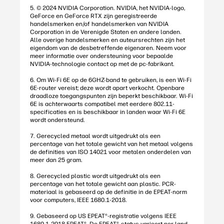
5. © 2024 NVIDIA Corporation. NVIDIA, het NVIDIA-logo,
GeForce en GeForce RTX zijn geregistreerde
handelsmerken en/of handelsmerken van NVIDIA
Corporation in de Verenigde Staten en andere landen.
Alle overige handelsmerken en auteursrechten zijn het
eigendom van de desbetreffende eigenaren. Neem voor
meer informatie over ondersteuning voor bepaalde
NVIDIA-technologie contact op met de pc-fabrikant.
6. Om Wi-Fi 6E op de 6GHZ-band te gebruiken, is een Wi-Fi
6E-router vereist; deze wordt apart verkocht. Openbare
draadloze toegangspunten zijn beperkt beschikbaar. Wi-Fi
6E is achterwaarts compatibel met eerdere 802.11-
specificaties en is beschikbaar in landen waar Wi-Fi 6E
wordt ondersteund.
7. Gerecycled metaal wordt uitgedrukt als een
percentage van het totale gewicht van het metaal volgens
de definities van ISO 14021 voor metalen onderdelen van
meer dan 25 gram.
8. Gerecycled plastic wordt uitgedrukt als een
percentage van het totale gewicht aan plastic. PCR-
materiaal is gebaseerd op de definitie in de EPEAT-norm
voor computers, IEEE 1680.1-2018.
9. Gebaseerd op US EPEAT®-registratie volgens IEEE