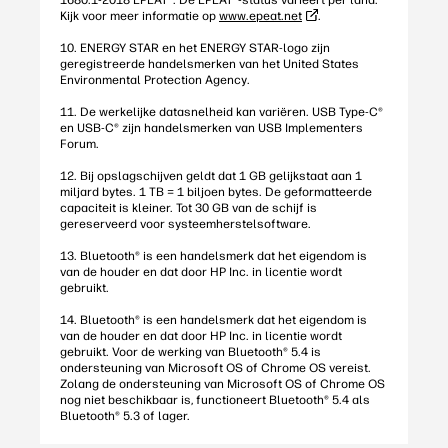
1680.1-2018 EPEAT®. De EPEAT®-status varieert per land.
Kijk voor meer informatie op
www.epeat.net
.
10. ENERGY STAR en het ENERGY STAR-logo zijn
geregistreerde handelsmerken van het United States
Environmental Protection Agency.
11. De werkelijke datasnelheid kan variëren. USB Type-C®
en USB-C® zijn handelsmerken van USB Implementers
Forum.
12. Bij opslagschijven geldt dat 1 GB gelijkstaat aan 1
miljard bytes. 1 TB = 1 biljoen bytes. De geformatteerde
capaciteit is kleiner. Tot 30 GB van de schijf is
gereserveerd voor systeemherstelsoftware.
13. Bluetooth® is een handelsmerk dat het eigendom is
van de houder en dat door HP Inc. in licentie wordt
gebruikt.
14. Bluetooth® is een handelsmerk dat het eigendom is
van de houder en dat door HP Inc. in licentie wordt
gebruikt. Voor de werking van Bluetooth® 5.4 is
ondersteuning van Microsoft OS of Chrome OS vereist.
Zolang de ondersteuning van Microsoft OS of Chrome OS
nog niet beschikbaar is, functioneert Bluetooth® 5.4 als
Bluetooth® 5.3 of lager.