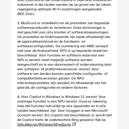
(802.11ax) wordt niet ondersteund in Oekraïne, Rusland en
Indonesië; in die landen worden de op grond van de lokale
regelgeving optimale Wi-Fi-instellingen aangeboden
(802.11ac).
3. Multicore is ontwikkeld om de prestaties van bepaalde
softwareproducten te verbeteren. Deze technologie is
niet geschikt voor alle klanten of softwaretoepassingen.
De prestaties en klokfrequentie zijn mede afhankelijk van
de applicatieworkload en de hardware- en
softwareconfiguraties. De nummering van AMD verwijst
niet naar de kloksnelheid. NPU is op bepaalde modellen
beschikbaar. Voor functies en software waarvoor een
NPU is vereist, moet mogelijk software worden
aangeschaft en is een abonnement of ondersteuning door
een software- of platformleverancier vereist. Voor
software van derden kunnen specifieke configuratie- of
compatibiliteitsvereisten gelden. De NPU-
inferentieprestaties zijn variabel en afhankelijk van het
gebruik, de configuratie en andere factoren.
4. Voor Copilot in Windows is Windows 11 vereist. Voor
sommige functies is een NPU vereist. Houd er rekening
mee dat functies niet altijd op alle apparaten en in alle
landen beschikbaar zijn. Voor inloggen is een Microsoft-
account vereist. Als Copilot niet beschikbaar is, wordt met
de Copilot-toets de zoekmachine Bing geopend. Kijk op
http://aka.ms/WindowsAIFeatures