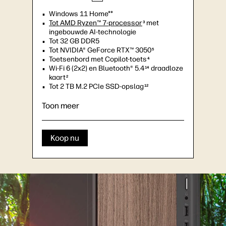
Windows 11 Home**
Tot AMD Ryzen™ 7-processor
met
3
ingebouwde AI-technologie
Tot 32 GB DDR5
Tot NVIDIA® GeForce RTX™ 3050
5
Toetsenbord met Copilot-toets
4
Wi-Fi 6 (2x2) en Bluetooth® 5.4
draadloze
14
kaart
2
Tot 2 TB M.2 PCIe SSD-opslag
12
Tot 10 USB-poorten, inclusief 2 USB Type-
C®-poorten
Toon meer
11
Ondersteuning voor vier monitors
Koop nu