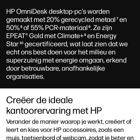
HP OmniDesk desktop-pc’s worden
gemaakt met 20% gerecycled metaal
en
7
50%
of 55% PCR-materiaal
. Ze zijn
8
8
EPEAT® Gold met Climate+
en Energy
9
Star
gecertificeerd, wat laat zien dat we
10
echt ons best doen voor het milieu en
superzuinig met energie omgaan, erkend
door betrouwbare, onafhankelijke
organisaties.
Creëer de ideale
kantoorervaring met HP
Verander de manier waarop je werkt, creëert of
leert en kies voor HP accessoires, zoals een
muis, toetsenbord of webcam, zodat je beter en