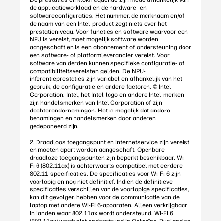
De prestaties en klokfrequentie zijn mede afhankelijk van
de applicatieworkload en de hardware- en
softwareconfiguraties. Het nummer, de merknaam en/of
de naam van een Intel-product zegt niets over het
prestatieniveau. Voor functies en software waarvoor een
NPU is vereist, moet mogelijk software worden
aangeschaft en is een abonnement of ondersteuning door
een software- of platformleverancier vereist. Voor
software van derden kunnen specifieke configuratie- of
compatibiliteitsvereisten gelden. De NPU-
inferentieprestaties zijn variabel en afhankelijk van het
gebruik, de configuratie en andere factoren. © Intel
Corporation. Intel, het Intel-logo en andere Intel-merken
zijn handelsmerken van Intel Corporation of zijn
dochterondernemingen. Het is mogelijk dat andere
benamingen en handelsmerken door anderen
gedeponeerd zijn.
2. Draadloos toegangspunt en internetservice zijn vereist
en moeten apart worden aangeschaft. Openbare
draadloze toegangspunten zijn beperkt beschikbaar. Wi-
Fi 6 (802.11ax) is achterwaarts compatibel met eerdere
802.11-specificaties. De specificaties voor Wi-Fi 6 zijn
voorlopig en nog niet definitief. Indien de definitieve
specificaties verschillen van de voorlopige specificaties,
kan dit gevolgen hebben voor de communicatie van de
laptop met andere Wi-Fi 6-apparaten. Alleen verkrijgbaar
in landen waar 802.11ax wordt ondersteund. Wi-Fi 6