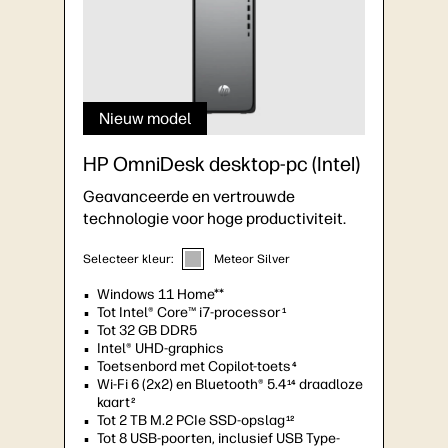
Nieuw model
HP OmniDesk desktop-pc (Intel)
Geavanceerde en vertrouwde
technologie voor hoge productiviteit.
Selecteer kleur:
Meteor Silver
Windows 11 Home**
Tot Intel® Core™ i7-processor
1
Tot 32 GB DDR5
Intel® UHD-graphics
Toetsenbord met Copilot-toets
4
Wi-Fi 6 (2x2) en Bluetooth® 5.4
draadloze
14
kaart
2
Tot 2 TB M.2 PCIe SSD-opslag
12
Tot 8 USB-poorten, inclusief USB Type-