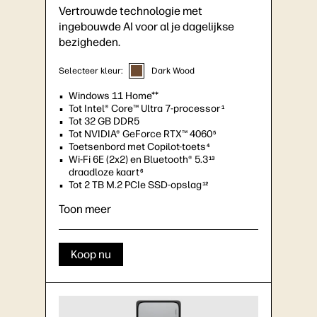
Vertrouwde technologie met
ingebouwde AI voor al je dagelijkse
bezigheden.
Selecteer kleur:
Dark Wood
Windows 11 Home**
Tot Intel® Core™ Ultra 7-processor
1
Tot 32 GB DDR5
Tot NVIDIA® GeForce RTX™ 4060
5
Toetsenbord met Copilot-toets
4
Wi-Fi 6E (2x2) en Bluetooth® 5.3
13
draadloze kaart
6
Tot 2 TB M.2 PCIe SSD-opslag
12
Tot 10 USB-poorten, inclusief 2 USB Type-
Toon meer
C®-poorten
11
Ondersteuning voor vier monitors
Koop nu