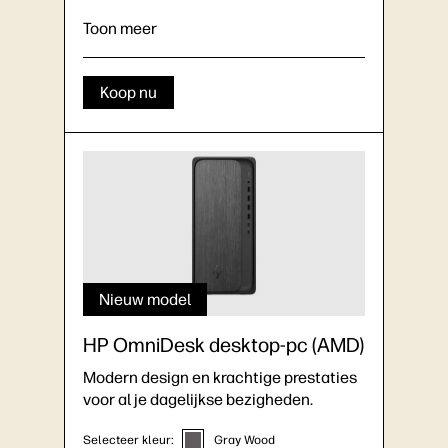
C®
11
Ondersteuning voor twee monitors
Toon meer
Koop nu
Nieuw model
HP OmniDesk desktop-pc (AMD)
Modern design en krachtige prestaties
voor al je dagelijkse bezigheden.
Selecteer kleur:
Gray Wood