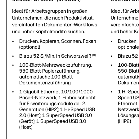
Ideal für Arbeitsgruppen in großen
Ideal für Ar
Unternehmen, die nach Produktivität,
Unternehmen,
vereinfachten Dokumenten-Workflows
vereinfacht
und hoher Kapitalrendite suchen.
und hoher Ka
Drucken, Kopieren, Scannen, Faxen
Drucken,
(optional)
optional
Bis zu 52 S./Min. in
Schwarzweiß
8
Bis zu 52 
100-Blatt-Mehrzweckzuführung,
100-Blat
550-Blatt-Papierzuführung,
550-Blat
automatische 100-Blatt-
automati
Dokumentenzuführung
Dokumen
1 Gigabit Ethernet 10/100/1000
1 Hi-Spee
Base-T-Netzwerk; 1 Einbauschacht
Speed USB
für Erweiterungsmodule der 2.
Ethernet
Generation (HIP2); 1 Hi-Speed USB
Netzwerk
2.0 (Host); 1 SuperSpeed USB 3.0
Lösungsm
(Gerät); 1 SuperSpeed USB 3.0
(HIP2)
(Host)