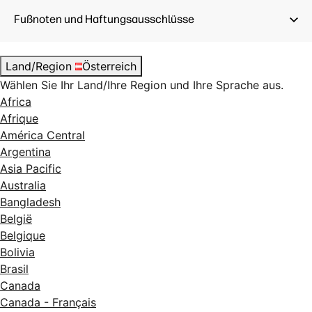
AirPrint;™
Funktion für mobiles Drucken: Apple
Fußnoten und Haftungsausschlüsse
AirPrint;™ Mopria-zertifiziert™
Land/Region
Österreich
Wählen Sie Ihr Land/Ihre Region und Ihre Sprache aus.
Africa
Afrique
América Central
Argentina
Asia Pacific
Australia
Bangladesh
België
Belgique
Bolivia
Brasil
Canada
Canada - Français