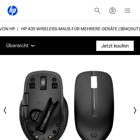
VON HP
HP 435 WIRELESS-MAUS FÜR MEHRERE GERÄTE (3B4Q5UT)
Übersicht
Funktionen
Technische Daten
Zubeh
Übersicht
Jetzt kaufen
Übersicht
Funktionen
Technische Daten
Zubehör
Support