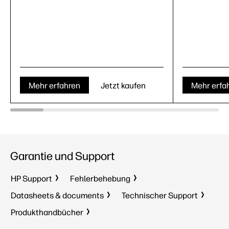
Mehr erfahren
Jetzt kaufen
Mehr erfa
Garantie und Support
HP Support
Fehlerbehebung
Datasheets & documents
Technischer Support
Produkthandbücher