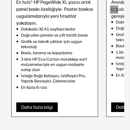
En hızlı
HP PageWide XL yazıcı artık
Anında bas
1
panel baskı özelliğiyle. Poster baskısı
uygulamal
uygulamalarıyla yeni fırsatlar
genişleti
Dakikad
yakalayın.
Doğruda
Dakikada 30 A1 sayfaya kadar
Grafik v
Doğrudan panele ve çift taraflı baskı
teknoloj
Grafik ve teknik çıktılar için uygun
Baskı, 
teknoloji
1 litre
Baskı, tarama ve kopyalama
malzem
3 litre HP Eco-Carton mürekkep sarf
İsteğe B
malzemeleriyle en uygun maliyete
Yaprak 
sahip olun
En fazla
İsteğe Bağlı Katlayıcı, İstifleyici Pro,
Yaprak Besleyici, Çekmeceler
En fazla 6 rulo
Daha fazla bilgi
Daha fa