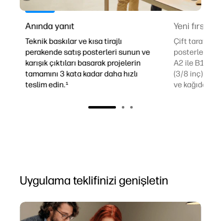
Yeni fırsatları yakalayın
Kârı artırma
Çift taraflı, kısa tirajlı perakende
3 litreye kad
e
posterleriyle tekliflerinizi genişletin.
kartuşlarıyla
A2 ile B1 arası boyutlarda ve 10 mm
maliyetlerinin
(3/8 inç) kalınlığa kadar panel, karton
Hazırlama ve 
ve kağıda baskı yapın.
%50'ye kadar 
Uygulama teklifinizi genişletin