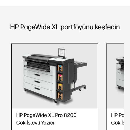
HP PageWide XL portföyünü keşfedin
HP PageWide XL Pro 8200
HP Page
Çok İşlevli Yazıcı
Çok İşle