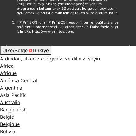
karşılaştırılmış, birkaç yazıcıda eşdeğer yazılım
programları kullanılarak 63 sayfalık belgeden sayfaları
ayıklamak ve baskı almak için gereken süre ölçülmüştür.
HP Print OS için HP PrintOS hesabı, internet bağlantısı ve
bağlantılı internet özellikli cihaz gerekir. Daha fazla bilgi
için bkz.
http://www.printos.com
.
Ülke/Bölge
Türkiye
Ardından, ülkenizi/bölgenizi ve dilinizi seçin.
Africa
Afrique
América Central
Argentina
Asia Pacific
Australia
Bangladesh
België
Belgique
Bolivia