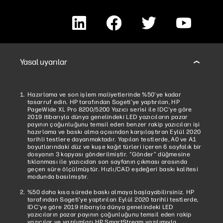
LinkedIn
Facebook
Twitter
YouTube
Yasal uyarılar
Hazırlama ve son işlem maliyetlerinde %50'ye kadar
tasarruf edin. HP tarafından Sogeti'ye yaptırılan, HP
PageWide XL Pro 8200/5200 Yazıcı serisi ile IDC'ye göre
2019 itibarıyla dünya genelindeki LED yazıcıların pazar
payının çoğunluğunu temsil eden benzer rakip yazıcıları işi
hazırlama ve baskı alma açısından karşılaştıran Eylül 2020
tarihli testlere dayanmaktadır. Yapılan testlerde, A0 ve A1
boyutlarındaki düz ve kuşe kağıt türleri içeren 6 sayfalık bir
dosyanın 3 kopyası gönderilmiştir. "Gönder" düğmesine
tıklanması ile yazıcıdan son sayfanın çıkması arasında
geçen süre ölçülmüştür. Hızlı/CAD eşdeğeri baskı kalitesi
modunda basılmıştır.
%50 daha kısa sürede baskı almaya başlayabilirsiniz. HP
tarafından Sogeti'ye yaptırılan Eylül 2020 tarihli testlerde,
IDC'ye göre 2019 itibarıyla dünya genelindeki LED
yazıcıların pazar payının çoğunluğunu temsil eden rakip
yazıcılar ve yazılımları HP SmartStream yazılımıyla