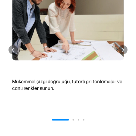
+ Teknik çizimler
+
Mükemmel çizgi doğruluğu, tutarlı gri tonlamalar ve
K
canlı renkler sunun.
ü
i