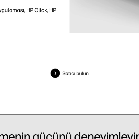
ulaması, HP Click, HP
Satıcı bulun
etmenin gücünü deneyimleyi