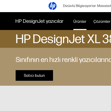
Dizüstü Bilgisayarlar
Masaüstü
HP DesignJet yazıcılar
Ürünler
Çözümler 
HP DesignJet XL 38
Sınıfının en hızlı renkli yazıcıların
Satıcı bulun