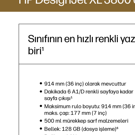
Sınıfının en hızlı renkli ya
biri¹
914 mm (36 inç) olarak mevcuttur
Dakikada 6 A1/D renkli sayfaya kadar 
sayfa çıkışı¹
Maksimum rulo boyutu: 914 mm (36 inç
maks. çap: 177 mm (7 inç)
500 ml mürekkep sarf malzemeleri
Bellek: 128 GB (dosya işleme)⁶