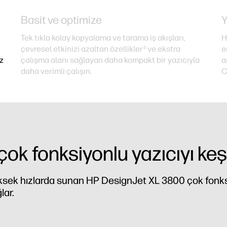
Basit ve optimize
Y
Tek tıkla kolay kopyalama ve tarama iş akışları,
H
çevresel etkinizi azaltan özellikler³ ve ekstra
e
ız
çalışma alanı sağlayan daha kompakt bir yazıcıyla
a
daha verimli çalışın.
C
ok fonksiyonlu yazıcıyı keş
üksek hızlarda sunan HP DesignJet XL 3800 çok fonksiyo
lar.