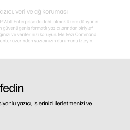
azıcı, veri ve ağ koruması
P Wolf Enterprise da dahil olmak üzere dünyanın
n güvenli geniş formatlı yazıcılarından biriyle⁴
ğınızı ve verilerinizi koruyun. Merkezi Command
enter üzerinden yazıcınızın durumunu izleyin.
fedin
nlu yazıcı, işlerinizi ilerletmenizi ve