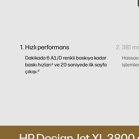
Hızlı performans
381 mm
Dakikada 6 A1/D renkli baskıya kadar
Hassas 
baskı hızları¹ ve 20 saniyede ilk sayfa
işlemler
çıkışı.²
HP DesignJet XL 3800 ç