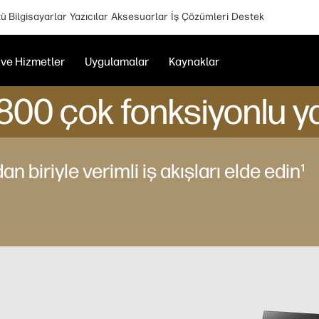
 Bilgisayarlar
Yazıcılar
Aksesuarlar
İş Çözümleri
Destek
ve Hizmetler
Uygulamalar
Kaynaklar
00 çok fonksiyonlu ya
dan biriyle verimli iş akışları elde edin¹