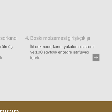
asarlandı
Baskı malzemesi girişi/çıkışı
H
ürülmüş
İki çekmece, kenar yakalama sistemi
Ya
ve 100 sayfalık entegre istifleyici
lı
içerir.
nışın