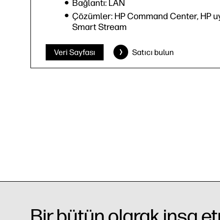
Bağlantı: LAN
Çözümler: HP Command Center, HP uyg
Smart Stream
Veri Sayfası
Satıcı bulun
Bir bütün olarak inşa 