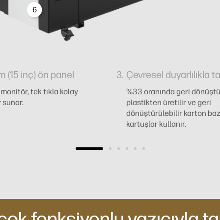
6
 (15 inç) ön panel
Çevresel duyarlılıkla t
monitör, tek tıkla kolay
%33 oranında geri dönüşt
 sunar.
plastikten üretilir ve geri
dönüştürülebilir karton baz
kartuşlar kullanır.
ok fonksiyonlu yazıcıyla ta