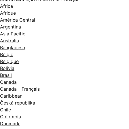
Africa
Afrique
América Central
Argentina
Asia Pacific
Australia
Bangladesh
België
Belgique
Bolivia
Brasil
Canada
Canada - Français
Caribbean
Česká republika
Chile
Colombia
Danmark