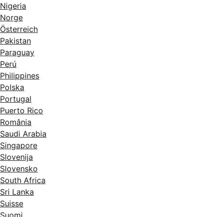
Nigeria
Norge
Österreich
Pakistan
Paraguay
Perú
Philippines
Polska
Portugal
Puerto Rico
România
Saudi Arabia
Singapore
Slovenija
Slovensko
South Africa
Sri Lanka
Suisse
Suomi