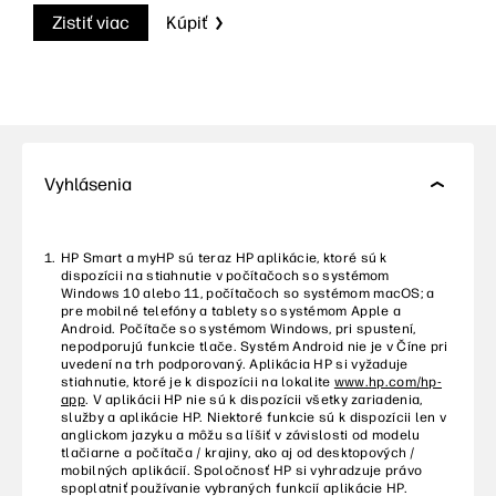
Zistiť viac
Kúpiť
Vyhlásenia
HP Smart a myHP sú teraz HP aplikácie, ktoré sú k
dispozícii na stiahnutie v počítačoch so systémom
Windows 10 alebo 11, počítačoch so systémom macOS; a
pre mobilné telefóny a tablety so systémom Apple a
Android. Počítače so systémom Windows, pri spustení,
nepodporujú funkcie tlače. Systém Android nie je v Číne pri
uvedení na trh podporovaný. Aplikácia HP si vyžaduje
stiahnutie, ktoré je k dispozícii na lokalite
www.hp.com/hp-
app
. V aplikácii HP nie sú k dispozícii všetky zariadenia,
služby a aplikácie HP. Niektoré funkcie sú k dispozícii len v
anglickom jazyku a môžu sa líšiť v závislosti od modelu
tlačiarne a počítača / krajiny, ako aj od desktopových /
mobilných aplikácií. Spoločnosť HP si vyhradzuje právo
spoplatniť používanie vybraných funkcií aplikácie HP.
Vyžaduje sa prístup na internet. Na úplnú funkčnosť sa