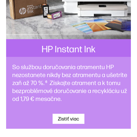
HP Instant Ink
So službou doručovania atramentu HP
nezostanete nikdy bez atramentu a ušetríte
zaň až 70 %.
Získajte atrament a k tomu
6
bezproblémové doručovanie a recykláciu už
od 1,79 € mesačne.
Zistiť viac