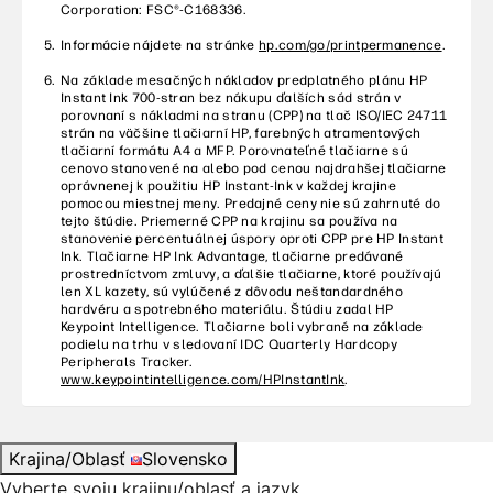
Informácie nájdete na stránke
hp.com/go/printpermanence
.
Na základe mesačných nákladov predplatného plánu HP
Instant Ink 700-stran bez nákupu ďalších sád strán v
porovnaní s nákladmi na stranu (CPP) na tlač ISO/IEC 24711
strán na väčšine tlačiarní HP, farebných atramentových
tlačiarní formátu A4 a MFP. Porovnateľné tlačiarne sú
cenovo stanovené na alebo pod cenou najdrahšej tlačiarne
oprávnenej k použitiu HP Instant-Ink v každej krajine
pomocou miestnej meny. Predajné ceny nie sú zahrnuté do
tejto štúdie. Priemerné CPP na krajinu sa používa na
stanovenie percentuálnej úspory oproti CPP pre HP Instant
Ink. Tlačiarne HP Ink Advantage, tlačiarne predávané
prostredníctvom zmluvy, a ďalšie tlačiarne, ktoré používajú
len XL kazety, sú vylúčené z dôvodu neštandardného
hardvéru a spotrebného materiálu. Štúdiu zadal HP
Keypoint Intelligence. Tlačiarne boli vybrané na základe
podielu na trhu v sledovaní IDC Quarterly Hardcopy
Peripherals Tracker.
www.keypointintelligence.com/HPInstantInk
.
Krajina/Oblasť
Slovensko
Vyberte svoju krajinu/oblasť a jazyk