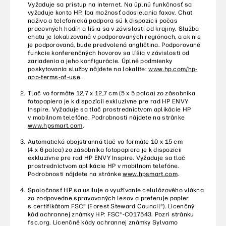
vyžaduje konto HP. Iba možnosť odosielania faxov. Chat
naživo a telefonická podpora sú k dispozícii počas
pracovných hodín a líšia sa v závislosti od krajiny. Služba
chatu je lokalizovaná v podporovaných regiónoch, a ak nie
je podporovaná, bude predvolená angličtina. Podporované
funkcie konferenčných hovorov sa líšia v závislosti od
zariadenia a jeho konfigurácie. Úplné podmienky
poskytovania služby nájdete na lokalite:
www.hp.com/hp-
app-terms-of-use
.
Tlač vo formáte 12,7 x 12,7 cm (5 x 5 palca) zo zásobníka
fotopapiera je k dispozícii exkluzívne pre rad HP ENVY
Inspire. Vyžaduje sa tlač prostredníctvom aplikácie HP
v mobilnom telefóne. Podrobnosti nájdete na stránke
www.hpsmart.com
.
Automatická obojstranná tlač vo formáte 10 x 15 cm
(4 x 6 palca) zo zásobníka fotopapiera je k dispozícii
exkluzívne pre rad HP ENVY Inspire. Vyžaduje sa tlač
prostredníctvom aplikácie HP v mobilnom telefóne.
Podrobnosti nájdete na stránke
www.hpsmart.com
.
Spoločnosť HP sa usiluje o využívanie celulózového vlákna
zo zodpovedne spravovaných lesov a preferuje papier
s certifikátom FSC® (Forest Steward Council®). Licenčný
kód ochrannej známky HP: FSC®-C017543. Pozri stránku
fsc.org. Licenčné kódy ochrannej známky Sylvamo
Corporation: FSC®-C168336.