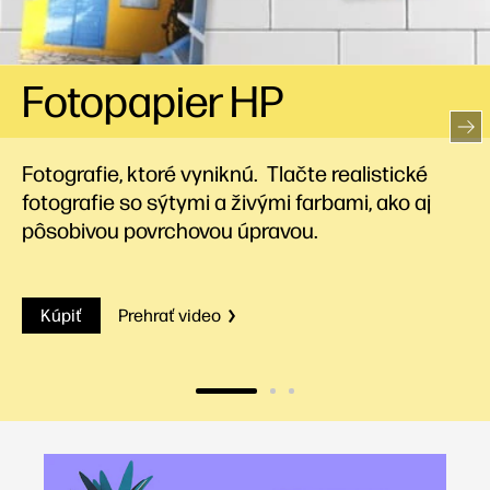
Firemný papier HP
Kvalitné papiere na internú tvorbu
profesionálnych vysokokvalitných brožúr,
letákov a marketingových materiálov.
Kúpiť
Prehrať video