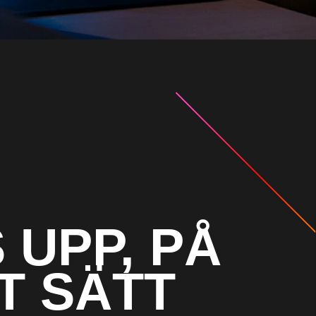
 UPP, PÅ
T SÄTT