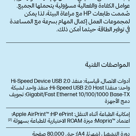
عوامل الكفاءة والفعالية مسؤولية يتحملها الجميع.
صُممت طابعات HP مع مراعاة البيئة، لذا يمكن
لمجموعات العمل إكمال المهام بسرعة مع المساعدة
في توفير الطاقة حيثما أمكن ذلك.
المواصفات الفنية
أدوات الاتصال، قياسية:
منفذ Hi-Speed Device USB 2.0
واحد؛ منفذا Hi-Speed USB 2.0 Host؛ منفذ واحد لشبكة
Gigabit/Fast Ethernet 10/100/1000 Base-TX؛ تجويف
دمج الأجهزة
إمكانية الطباعة أثناء التنقل:
HP ePrint؛ Apple AirPrint™‎؛
اعتماد ™Mopria؛ ميزة ROAM الاختيارية للطباعة
بسهولة
2
دورة التشغيل (شهريًا، A4‏):
حتى 80,000 صفحة