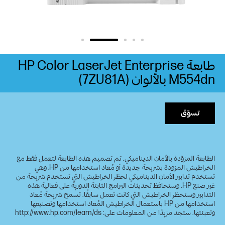
طابعة HP Color LaserJet Enterprise
M554dn‎ بالألوان (7ZU81A)
تسوّق
الطابعة المزوّدة بالأمان الديناميكي. تم تصميم هذه الطابعة لتعمل فقط مع
الخراطيش المزودة بشريحة جديدة أو مُعاد استخدامها من HP، وهي
تستخدم تدابير الأمان الديناميكي لحظر الخراطيش التي تستخدم شريحة من
غير صنع HP. وستحافظ تحديثات البرامج الثابتة الدورية على فعالية هذه
التدابير وستحظر الخراطيش التي كانت تعمل سابقًا. تسمح شريحة مُعاد
استخدامها من HP باستعمال الخراطيش المُعاد استخدامها وتصنيعها
وتعبئتها. ستجد مزيدًا من المعلومات على: http://www.hp.com/learn/ds