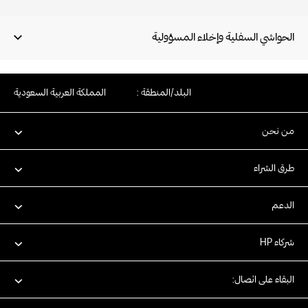
الأجهزة)؛ تقنية Wi-Fi مزدوجة
الحواشي السفلية وإخلاء المسؤولية
Service (الطباعة من
البلد/المنطقة :
المملكة العربية السعودية
من نحن
طرق الشراء
الدعم
شركاء HP
البقاء على اتصال: