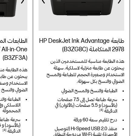
طابعة HP DeskJet Ink Advantage
2978 المتكاملة (B3ZG8C)
(B3ZF3A)
هذه الطابعة مناسبة للمستخدمين الذين
يبحثون عن طابعة منزلية لاسلكية، سهلة
هذه الطابعة م
الاستخدام وصغيرة الحجم للطباعة والمسح
يبحثون عن طابع
الضوئي والنسخ بكل سهولة.
الاستخدام وصغي
الضوئي والنسخ 
الطباعة والنسخ والمسح الضوئي
الطباعة وال
سرعة طباعة تصل إلى 7.5‏ صفحات
اللاسلكي وإ
(بالأسود) و 5.5‏ صفحات (بالألوان) في
المحمولة
الدقيقة
4
درج تلقيم سعة 60 ورقة
(بالأسود) و 5.5‏ صفحات (بالألوان) في
منفذ Hi-Speed USB 2.0 (لتوصيل
الدقيقة
4
الأجهزة)؛ تقنية Wi-Fi مزدوجة النطاق