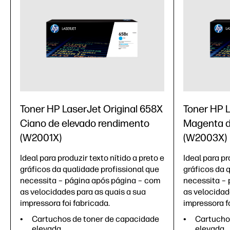
Toner HP LaserJet Original 658X
Toner HP L
Ciano de elevado rendimento
Magenta d
(W2001X)
(W2003X)
Ideal para produzir texto nítido a preto e
Ideal para pr
gráficos da qualidade profissional que
gráficos da 
necessita – página após página – com
necessita – 
as velocidades para as quais a sua
as velocidad
impressora foi fabricada.
impressora fo
Cartuchos de toner de capacidade
Cartucho
elevada
elevada