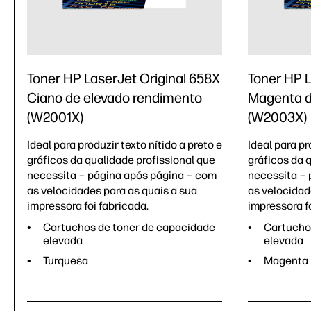
Toner HP LaserJet Original 658X
Toner HP L
Ciano de elevado rendimento
Magenta d
(W2001X)
(W2003X)
Ideal para produzir texto nítido a preto e
Ideal para pr
gráficos da qualidade profissional que
gráficos da 
necessita – página após página – com
necessita – 
as velocidades para as quais a sua
as velocidad
impressora foi fabricada.
impressora fo
Cartuchos de toner de capacidade
Cartucho
elevada
elevada
Turquesa
Magenta