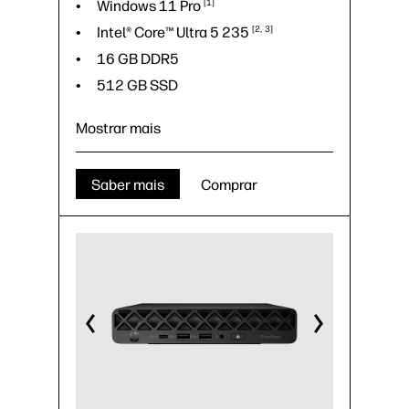
Windows 11
Pro
1
Intel® Core™ Ultra 5
235
2
3
16 GB DDR5
512 GB SSD
Mostrar mais
Saber mais
Comprar
Windows 11
Pro
1
Intel® Core™ Ultra 5
235
2
3
16 GB DDR5
512 GB SSD
23.8" FHD