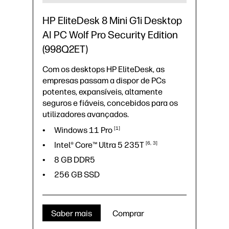
HP EliteDesk 8 Mini G1i Desktop
AI PC Wolf Pro Security Edition
(998Q2ET)
Com os desktops HP EliteDesk, as
empresas passam a dispor de PCs
potentes, expansíveis, altamente
seguros e fiáveis, concebidos para os
utilizadores avançados.
Windows 11
Pro
1
Intel® Core™ Ultra 5
235T
6
3
8 GB DDR5
256 GB SSD
Saber mais
Comprar