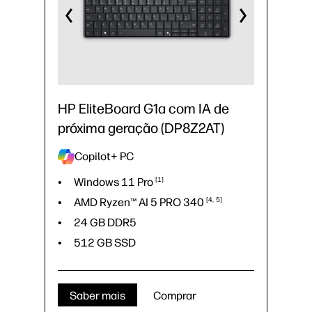
HP EliteBoard G1a com IA de
próxima geração (DP8Z2AT)
Copilot+ PC
Windows 11
Pro
1
AMD Ryzen™ AI 5 PRO
340
4
5
24 GB DDR5
512 GB SSD
Saber mais
Comprar