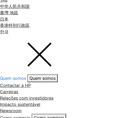
ไทย
中华人民共和国
臺灣 地區
日本
香港特別行政區
한국
Quem somos
Quem somos
Contactar a HP
Carreiras
Relações com investidores
Impacto sustentável
Newsroom
Como comprar
Como comprar