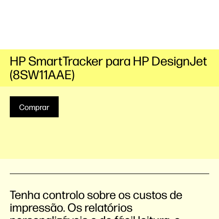
HP SmartTracker para HP DesignJet
(8SW11AAE)
Comprar
Tenha controlo sobre os custos de
impressão. Os relatórios