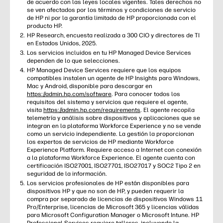
de acuerdo con las leyes locales vigentes. Tales derechos no
se ven afectados por los términos y condiciones de servicio
de HP ni por la garantía limitada de HP proporcionada con el
producto HP.
HP Research, encuesta realizada a 300 CIO y directores de TI
en Estados Unidos, 2025.
Los servicios incluidos en tu HP Managed Device Services
dependen de lo que selecciones.
HP Managed Device Services requiere que los equipos
compatibles instalen un agente de HP Insights para Windows,
Mac y Android, disponible para descargar en
https://admin.hp.com/software
. Para conocer todos los
requisitos del sistema y servicios que requiere el agente,
visita
https://admin.hp.com/requirements
. El agente recopila
telemetría y análisis sobre dispositivos y aplicaciones que se
integran en la plataforma Workforce Experience y no se vende
como un servicio independiente. La gestión la proporcionan
los expertos de servicios de HP mediante Workforce
Experience Platform. Requiere acceso a Internet con conexión
a la plataforma Workforce Experience. El agente cuenta con
certificación ISO27001, ISO27701, ISO27017 y SOC2 Tipo 2 en
seguridad de la información.
Los servicios profesionales de HP están disponibles para
dispositivos HP y que no son de HP, y pueden requerir la
compra por separado de licencias de dispositivos Windows 11
Pro/Enterprise, licencias de Microsoft 365 y licencias válidas
para Microsoft Configuration Manager o Microsoft Intune. HP