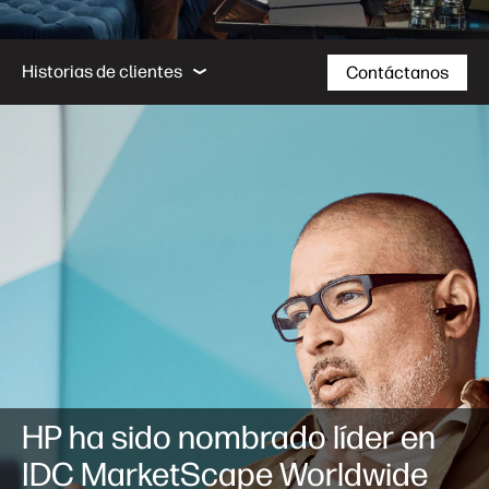
Resultados empresariales
Calculadora
Ser
Historias de clientes
Contáctanos
Resultados empresariales
Calculadora
Servicios
Nuestro Enfoque
HP ha sido nombrado líder en
IDC MarketScape Worldwide