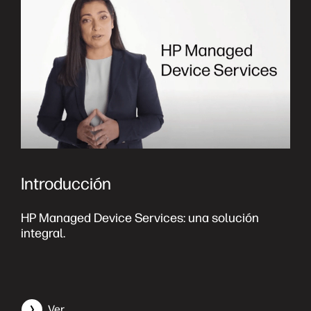
Introducción
HP Managed Device Services: una solución
E
integral.
a
d
Ver