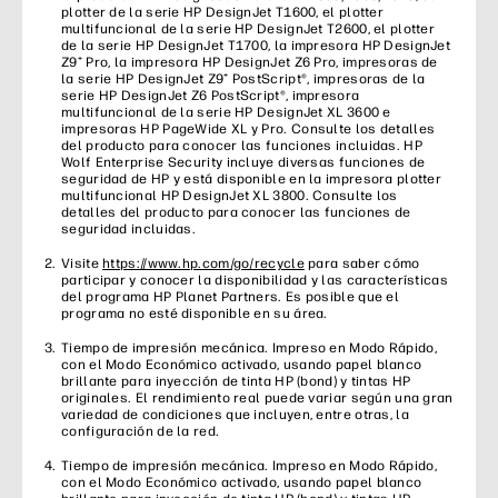
plotter de la serie HP DesignJet T1600, el plotter
multifuncional de la serie HP DesignJet T2600, el plotter
de la serie HP DesignJet T1700, la impresora HP DesignJet
Z9⁺ Pro, la impresora HP DesignJet Z6 Pro, impresoras de
la serie HP DesignJet Z9⁺ PostScript®, impresoras de la
serie HP DesignJet Z6 PostScript®, impresora
multifuncional de la serie HP DesignJet XL 3600 e
impresoras HP PageWide XL y Pro. Consulte los detalles
del producto para conocer las funciones incluidas. HP
Wolf Enterprise Security incluye diversas funciones de
seguridad de HP y está disponible en la impresora plotter
multifuncional HP DesignJet XL 3800. Consulte los
detalles del producto para conocer las funciones de
seguridad incluidas.
Visite
https://www.hp.com/go/recycle
para saber cómo
participar y conocer la disponibilidad y las características
del programa HP Planet Partners. Es posible que el
programa no esté disponible en su área.
Tiempo de impresión mecánica. Impreso en Modo Rápido,
con el Modo Económico activado, usando papel blanco
brillante para inyección de tinta HP (bond) y tintas HP
originales. El rendimiento real puede variar según una gran
variedad de condiciones que incluyen, entre otras, la
configuración de la red.
Tiempo de impresión mecánica. Impreso en Modo Rápido,
con el Modo Económico activado, usando papel blanco