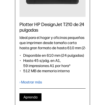
Plotter HP DesignJet T210 de 24
pulgadas
Ideal para el hogar y oficinas pequeñas
que imprimen desde tamaño carta
hasta gran formato de hasta 610 mm (24 pulgadas)
Disponible en 610 mm (24 pulgadas)
Hasta 45 s/pág. en A1,
59 impresiones A1 por hora³
512 MB de memoria interna
Accesorios opcionales: base,
cubierta de rodillo, alimentador
› Mostrar más
automático de hojas (cambia
automáticamente de rollo a hoja), eje
Aprenda
›
Ficha técnica (PDF)