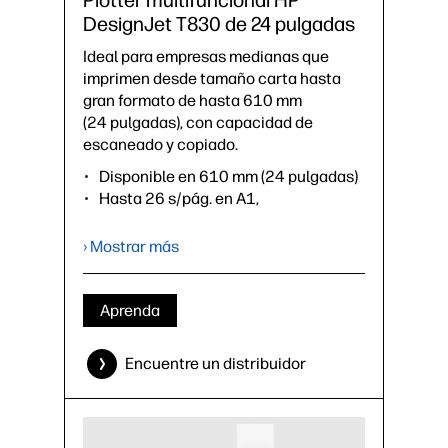
Plotter multifuncional HP
DesignJet T830 de 24 pulgadas
Ideal para empresas medianas que
imprimen desde tamaño carta hasta
gran formato de hasta 610 mm
(24 pulgadas), con capacidad de
escaneado y copiado.
Disponible en 610 mm (24 pulgadas)
Hasta 26 s/pág. en A1,
81 impresiones A1 por hora⁴
1 GB de memoria interna
› Mostrar más
Incluye: soporte, cubierta de rollo,
bandeja de entrada de hojas, bandeja
de materiales
Aprenda
Accesorios opcionales: eje
Encuentre un distribuidor
›
Ficha técnica (PDF)