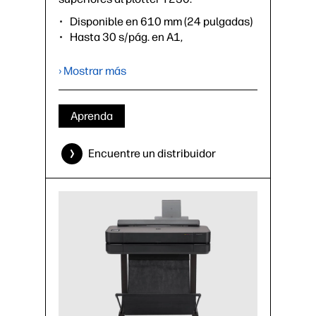
Disponible en 610 mm (24 pulgadas)
Hasta 30 s/pág. en A1,
76 impresiones A1 por hora³
512 MB de memoria interna
› Mostrar más
Accesorios opcionales: base,
cubierta de rodillo, alimentador
automático de hojas (cambia
Aprenda
automáticamente de rollo a hoja), eje
Encuentre un distribuidor
›
Ficha técnica (PDF)