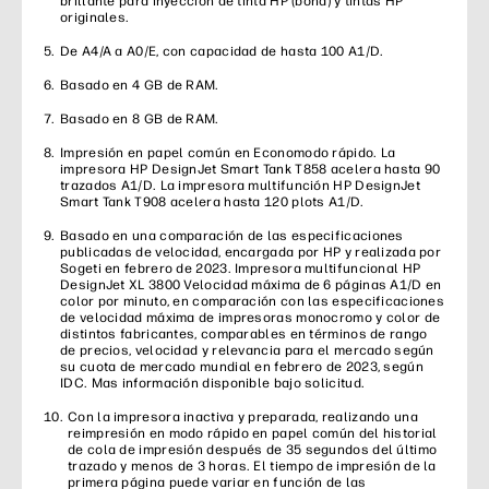
brillante para inyección de tinta HP (bond) y tintas HP
originales.
De A4/A a A0/E, con capacidad de hasta 100 A1/D.
Basado en 4 GB de RAM.
Basado en 8 GB de RAM.
Impresión en papel común en Economodo rápido. La
impresora HP DesignJet Smart Tank T858 acelera hasta 90
trazados A1/D. La impresora multifunción HP DesignJet
Smart Tank T908 acelera hasta 120 plots A1/D.
Basado en una comparación de las especificaciones
publicadas de velocidad, encargada por HP y realizada por
Sogeti en febrero de 2023. Impresora multifuncional HP
DesignJet XL 3800 Velocidad máxima de 6 páginas A1/D en
color por minuto, en comparación con las especificaciones
de velocidad máxima de impresoras monocromo y color de
distintos fabricantes, comparables en términos de rango
de precios, velocidad y relevancia para el mercado según
su cuota de mercado mundial en febrero de 2023, según
IDC. Mas información disponible bajo solicitud.
Con la impresora inactiva y preparada, realizando una
reimpresión en modo rápido en papel común del historial
de cola de impresión después de 35 segundos del último
trazado y menos de 3 horas. El tiempo de impresión de la
primera página puede variar en función de las