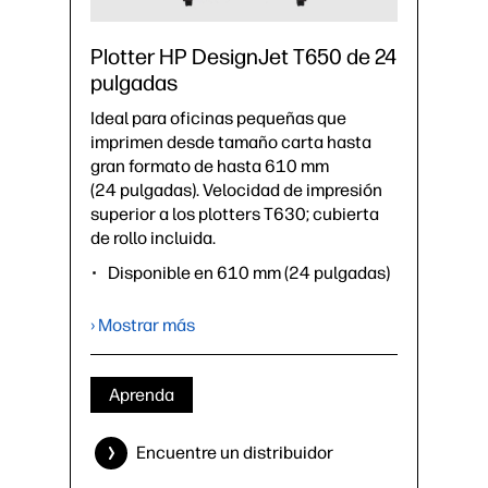
Plotter HP DesignJet T650 de 24
pulgadas
Ideal para oficinas pequeñas que
imprimen desde tamaño carta hasta
gran formato de hasta 610 mm
(24 pulgadas). Velocidad de impresión
superior a los plotters T630; cubierta
de rollo incluida.
Disponible en 610 mm (24 pulgadas)
Hasta 26 s/pág. en A1,
81 impresiones A1 por hora³
› Mostrar más
1 GB de memoria interna
Incluye: base, cubierta de rollo,
alimentador automático de hojas
Aprenda
(cambia automáticamente de rollo a
hoja), bandeja de materiales
Encuentre un distribuidor
Accesorios opcionales: eje