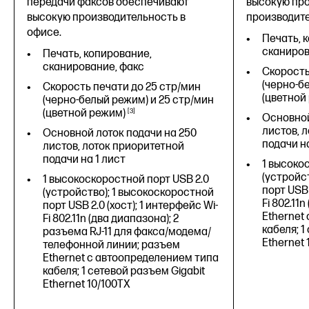
передачи факсов обеспечивают
высокую про
высокую производительность в
производите
офисе.
Печать, 
сканиро
Печать, копирование,
сканирование, факс
Скорость
(черно-б
Скорость печати до 25 стр/мин
(цветной
(черно-белый режим) и 25 стр/мин
(цветной
режим)
3
Основной
листов, 
Основной лоток подачи на 250
подачи на
листов, лоток приоритетной
подачи на 1 лист
1 высоко
(устройс
1 высокоскоростной порт USB 2.0
порт USB 
(устройство); 1 высокоскоростной
Fi 802.11
порт USB 2.0 (хост); 1 интерфейс Wi-
Ethernet
Fi 802.11n (два диапазона); 2
кабеля; 1
разъема RJ-11 для факса/модема/
Ethernet 
телефонной линии; разъем
Ethernet с автоопределением типа
кабеля; 1 сетевой разъем Gigabit
Ethernet 10/100TX