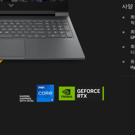
사양
최
적
최
G
최
디
듀
H