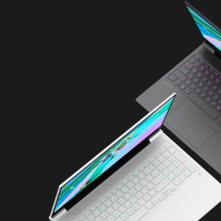
최대 풀사이즈 1존 RGB 
화이트 키보드(숫자 키패드
멀티터치 제스처 지원 HP Im
®
USB-C
5Gbps 포트 1개(US
DisplayPort™ 1.4, HP 절전
USB-A 5Gbps 포트 1개(HP
USB-A 5Gbps 포트 2개
RJ-45 이더넷 포트 1개
헤드폰/마이크 콤보 1개
HDMI 2.1 1개​
고지사항: