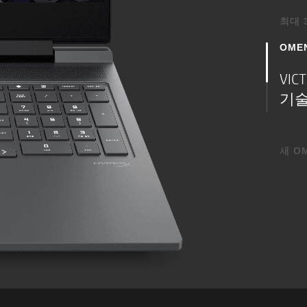
*Wi-Fi 6E를 6GHz 대역
최대 
Wi-Fi 6E 라우터가 필요합니
포인트는 제한적으로 이용 가능합니
OME
요즘
이전 802.11 사양과 호환됩니다
32
국가에서 이용할 수 있습니다.
VI
*Wi-Fi 6E는 동일한 라우터
기술
전송 시 기가비트 데이터 속도
판매되는 무선 라우터가 필요
®
*Bluetooth
5.3 동작은 Micros
필요합니다. Microsoft OS/C
새 O
®
경우, Bluetooth
5.3은 Bluetoo
버튼
다이
해당 없음
성능
듀얼 스피커와 HP 오디오 부
제공되는 HyperX의 오디오