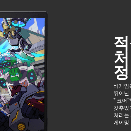
최대 16.1형, QHD(2560 x 14
3ms 응답 시간, IPS, 마
방지, 로우 블루라이트, 300니
적
고지사항:
처
*QHD(Quad High Definiti
필요합니다.
정
*모든 성능 사양은 HP의 제
나타냅니다. 실제 성능은 더 
비게임용
뛰어난 
®
코어™ 
®
인텔
Wi-Fi 6E AX211(2x2) 
갖추었기
카드(기가비트 데이터 속도
처리는 
게이밍 
고지사항: