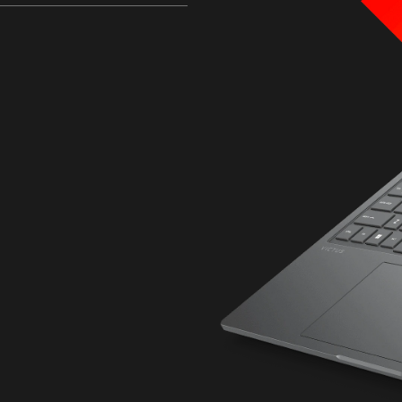
참조하세요.
®
최대 120W TGP NVIDIA
GeF
노트북 GPU(8GB GDDR6 전
고지사항:
최대 와트는 하드웨어, 소프트
설정 및 워크로드에 따라 다릅
최대 32GB DDR5-5200MHz 
2