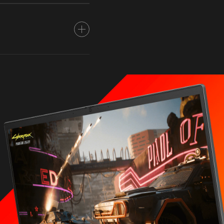
®
0HX(인텔
터보
5GHz)
 제품의 성능을 강화하기
고객 또는 일부 소프트웨어
의 사용에 따른 혜택을 얻지
클럭 주파수는 애플리케이션
트웨어 구성에 따라
 및/또는 네이밍은 더 높은
다.
하드웨어와 소프트웨어 및
 달라집니다. 자세한 내용은
gy/turboboost/
를