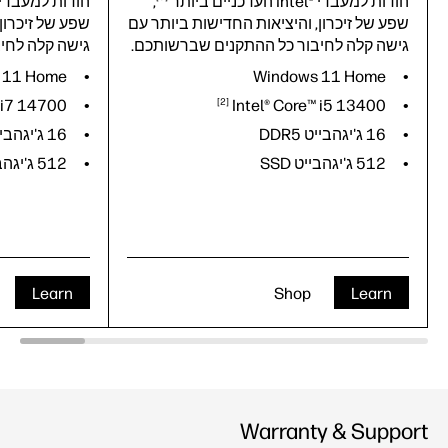
הודות למעבדי Intel®‎ העדכניים
ביותר
,
הודות למעבדי Intel®‎ העדכניי
שפע של זיכרון, והיציאות החדישות ביותר עם
שפע של זיכרון
גישה קלה לחיבור כל ההתקנים שברשותכם.
גישה קלה לחי
 11 Home
Windows 11 Home
 i7
14700
2
Intel® Core™ i5
13400
16 ג'יגהבייט DDR5
16 ג'יגהבייט DDR5
512 ג'יגהבייט SSD
512 ג'יגהבייט SSD
Learn
Shop
Learn
Warranty & Support