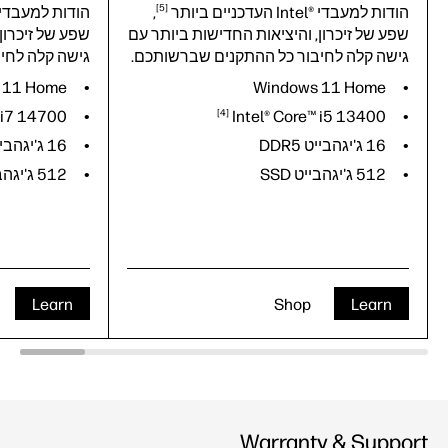
5
הודות למעבדי Intel®‎ העדכניים
ביותר
,
הודות למעבדי Intel®‎ העדכניי
שפע של זיכרון, והיציאות החדישות ביותר עם
שפע של זיכרון
גישה קלה לחיבור כל ההתקנים שברשותכם.
גישה קלה לחי
 11 Home
Windows 11 Home
 i7
14700
4
Intel® Core™ i5
13400
16 ג'יגהבייט DDR5
16 ג'יגהבייט DDR5
512 ג'יגהבייט SSD
512 ג'יגהבייט SSD
Learn
Shop
Learn
Warranty & Support