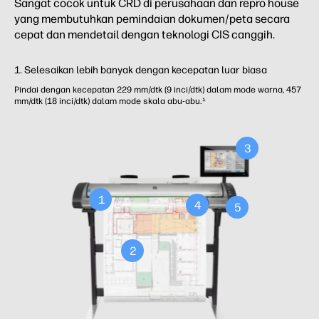
Sangat cocok untuk CRD di perusahaan dan repro house
yang membutuhkan pemindaian dokumen/peta secara
cepat dan mendetail dengan teknologi CIS canggih.
1.
Selesaikan lebih banyak dengan kecepatan luar biasa
Pindai dengan kecepatan 229 mm/dtk (9 inci/dtk) dalam mode warna, 457
mm/dtk (18 inci/dtk) dalam mode skala abu-abu.¹
3
1
4
5
2