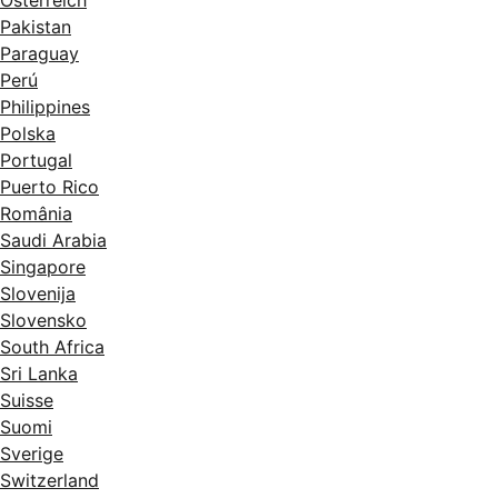
Pakistan
Paraguay
Perú
Philippines
Polska
Portugal
Puerto Rico
România
Saudi Arabia
Singapore
Slovenija
Slovensko
South Africa
Sri Lanka
Suisse
Suomi
Sverige
Switzerland